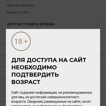
Вид тары:
бутылка
Ёмкость:
0.75л.
ДРУГИЕ ТОВАРЫ БРЕНДА
О ТОВАРЕ
ГАСТРОНОМИЯ
ДЛЯ ДОСТУПА НА САЙТ
О РЕГИОНЕ
НЕОБХОДИМО
О ПРОИЗВОДИТЕЛЕ
ПОДТВЕРДИТЬ
ВОЗРАСТ
ТЕХНОЛОГИЯ
Сайт содержит информацию, не рекомендованную
ПУБЛИКАЦИИ О ТОВАРЕ
для лиц, не достигших совершеннолетнего
возраста. Сведения, размещенные на сайте, носят
исключительно информационный характер и