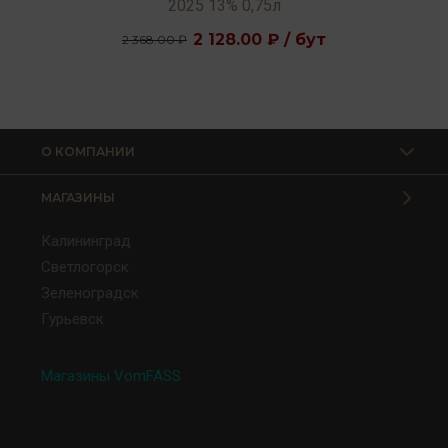
2025 13% 0,75л
2 128.00 ₽ / бут
2 368.00 ₽
О КОМПАНИИ
МАГАЗИНЫ
Калининград
Светлогорск
Зеленоградск
Гурьевск
Магазины VomFASS