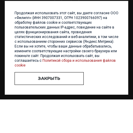
Продолжая использовать этот сайт, вы даете согласие ООО
+7 (4012) 960 898
«Филипп» (ИНН 3907007331, ОГРН 1023900766097) на
обработку файлов cookie и соответствующих
236017 Калининград,
пользовательских данных IP-адрес, поведение на сайте в
ул. Каштановая аллея, 47
целях функционирования сайта, проведения
Телефон: +7 4012 960 898,
статистических исследований и веб-аналитики, в том числе
+7 4012 960 856
с использованием сторонних сервисов (Яндекс.Метрика).
Если вы не хотите, чтобы ваши данные обрабатывались,
Написать нам
измените соответствующие настройки своего браузера или
покиньте сайт. Продолжая использовать сайт, вы
соглашаетесь с
Политикой сбора и использования файлов
cookie
ЗАКРЫТЬ
ООО «ФИЛИПП» © 2013 - 2026. Все права защищены
Разработка и
поддержка