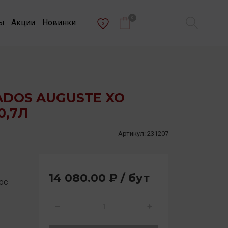
0
ы
Акции
Новинки
0
ADOS AUGUSTE XO
0,7Л
Артикул:
231207
14 080.00 ₽ / бут
AOC