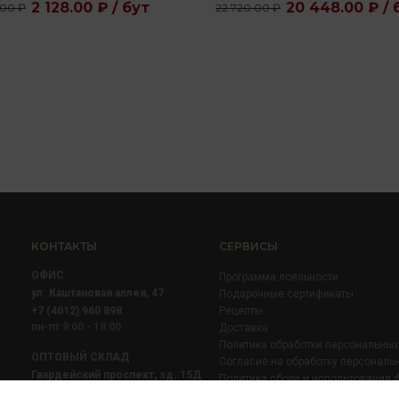
2 128.00 ₽ / бут
20 448.00 ₽ / 
.00 ₽
22 720.00 ₽
КОНТАКТЫ
СЕРВИСЫ
ОФИС
Программа лояльности
ул. Каштановая аллея, 47
Подарочные сертификаты
+7 (4012) 960 898
Рецепты
пн-пт 9:00 - 18:00
Доставка
Политика обработки персональны
ОПТОВЫЙ СКЛАД
Согласие на обработку персональ
Гвардейский проспект, зд. 15Д
Политика сбора и использования 
+7 (4012) 52 02 51