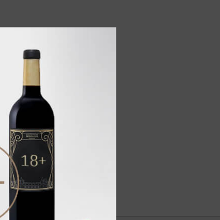
 сторону оттенков ванили,
 вкусом с нотами цукатов,
вкусием, украшенным тонкими