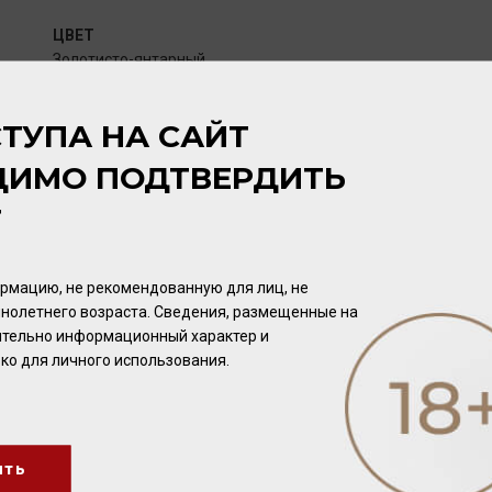
ЦВЕТ
Золотисто-янтарный.
ТУПА НА САЙТ
АРОМАТ
Ноты спелых яблок в аромате кальвадоса эволюционирует в
ДИМО ПОДТВЕРДИТЬ
тушеных яблок и яблочного пирога.
Т
ВКУС
Обладает богатым, элегантным, сбалансированным, мягким
рмацию, не рекомендованную для лиц, не
сухофруктов, миндаля, корицы и очень длительным после
нолетнего возраста. Сведения, размещенные на
нюансами дуба.
чительно информационный характер и
ко для личного использования.
ПОТЕНЦИАЛ ВЫДЕРЖКИ
Не ограничен.
ить