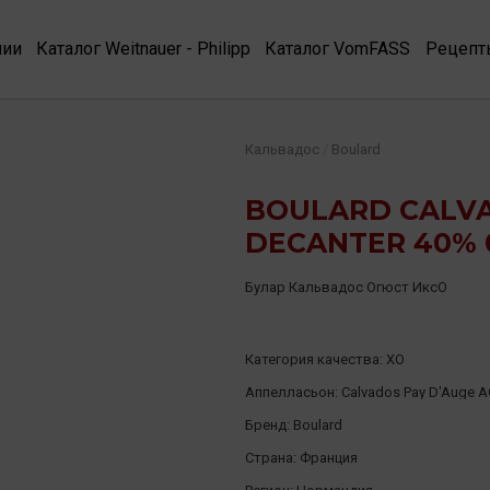
нии
Каталог Weitnauer - Philipp
Каталог VomFASS
Рецепт
/
Кальвадос
Boulard
BOULARD CALV
DECANTER 40% 
Булар Кальвадос Огюст ИксО
Категория качества:
XO
Аппелласьон:
Calvados Pay D'Auge 
Бренд:
Boulard
Страна:
Франция