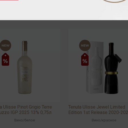
a Ulisse Pinot Grigio Terre
Tenuta Ulisse Jewel Limited
ruzzo IGP 2025 13% 0,75л
Edition 1st Release 2020-20
2022 15,5% 0,75л
Вино
/
белое
Вино
/
красное