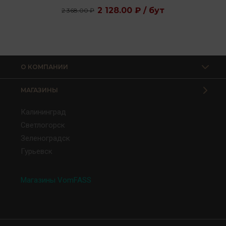
2 128.00 ₽ / бут
2 368.00 ₽
О КОМПАНИИ
МАГАЗИНЫ
Калининград
Светлогорск
Зеленоградск
Гурьевск
Магазины VomFASS