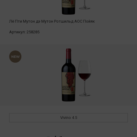
Лё Пти Мутон дэ Мутон Ротшильд АОС Пойяк
Артикул:
258285
Vivino
4.5