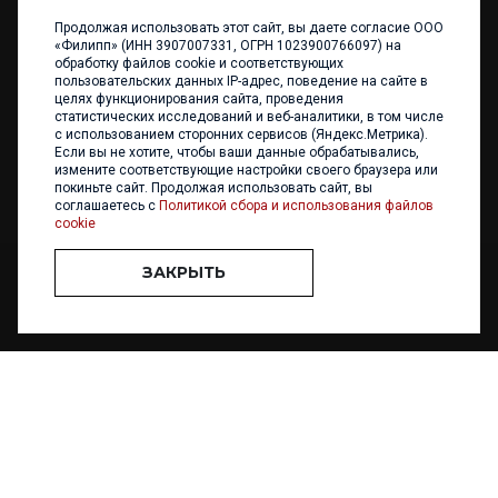
Продолжая использовать этот сайт, вы даете согласие ООО
+7 (4012) 960 898
«Филипп» (ИНН 3907007331, ОГРН 1023900766097) на
обработку файлов cookie и соответствующих
236017 Калининград,
пользовательских данных IP-адрес, поведение на сайте в
ул. Каштановая аллея, 47
целях функционирования сайта, проведения
Телефон: +7 4012 960 898,
статистических исследований и веб-аналитики, в том числе
+7 4012 960 856
с использованием сторонних сервисов (Яндекс.Метрика).
Если вы не хотите, чтобы ваши данные обрабатывались,
Написать нам
измените соответствующие настройки своего браузера или
покиньте сайт. Продолжая использовать сайт, вы
соглашаетесь с
Политикой сбора и использования файлов
cookie
ЗАКРЫТЬ
ООО «ФИЛИПП» © 2013 - 2026. Все права защищены
Разработка и
поддержка