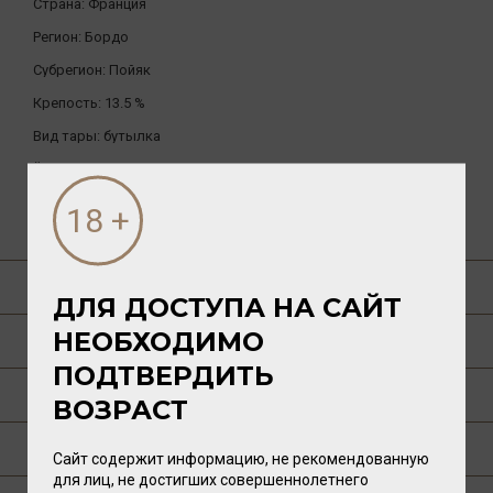
Страна:
Франция
Регион:
Бордо
Субрегион:
Пойяк
Крепость:
13.5 %
Вид тары:
бутылка
Ёмкость:
0.75л.
ДРУГИЕ ТОВАРЫ БРЕНДА
О ТОВАРЕ
ДЛЯ ДОСТУПА НА САЙТ
НЕОБХОДИМО
ГАСТРОНОМИЯ
ПОДТВЕРДИТЬ
О РЕГИОНЕ
ВОЗРАСТ
О ПРОИЗВОДИТЕЛЕ
Сайт содержит информацию, не рекомендованную
для лиц, не достигших совершеннолетнего