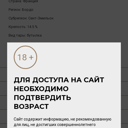
Страна:
Франция
Регион:
Бордо
Субрегион:
Сент-Эмильон
Крепость:
14.5 %
Вид тары:
бутылка
Ёмкость:
0.75л.
ДРУГИЕ ТОВАРЫ БРЕНДА
О ТОВАРЕ
ДЛЯ ДОСТУПА НА САЙТ
НЕОБХОДИМО
ГАСТРОНОМИЯ
ПОДТВЕРДИТЬ
О РЕГИОНЕ
ВОЗРАСТ
О ПРОИЗВОДИТЕЛЕ
Сайт содержит информацию, не рекомендованную
для лиц, не достигших совершеннолетнего