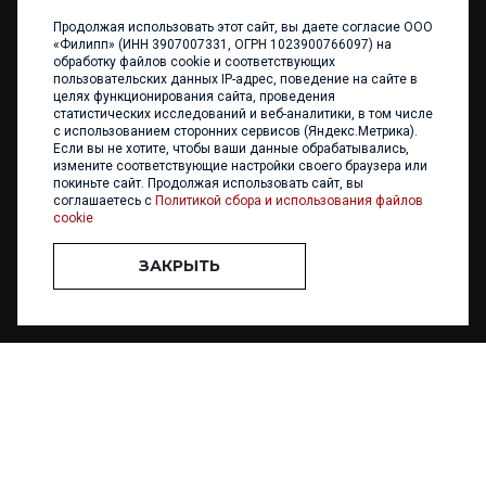
Продолжая использовать этот сайт, вы даете согласие ООО
+7 (4012) 960 898
«Филипп» (ИНН 3907007331, ОГРН 1023900766097) на
обработку файлов cookie и соответствующих
236017 Калининград,
пользовательских данных IP-адрес, поведение на сайте в
ул. Каштановая аллея, 47
целях функционирования сайта, проведения
Телефон: +7 4012 960 898,
статистических исследований и веб-аналитики, в том числе
+7 4012 960 856
с использованием сторонних сервисов (Яндекс.Метрика).
Если вы не хотите, чтобы ваши данные обрабатывались,
Написать нам
измените соответствующие настройки своего браузера или
покиньте сайт. Продолжая использовать сайт, вы
соглашаетесь с
Политикой сбора и использования файлов
cookie
ЗАКРЫТЬ
ООО «ФИЛИПП» © 2013 - 2026. Все права защищены
Разработка и
поддержка