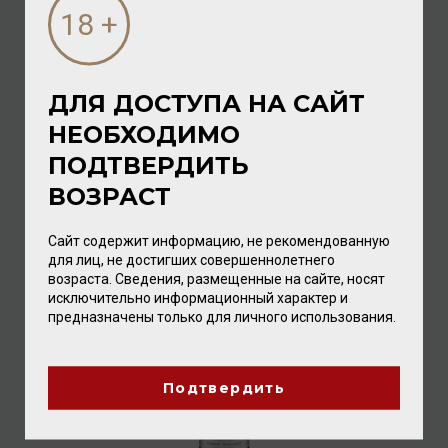
ДЛЯ ДОСТУПА НА САЙТ
НЕОБХОДИМО
André Goichot Pinot Noir Pays D’oc Envolée 2023 13%
0,75л
ПОДТВЕРДИТЬ
Вино
/
красное
ВОЗРАСТ
1 552.00 ₽
Сайт содержит информацию, не рекомендованную
для лиц, не достигших совершеннолетнего
возраста. Сведения, размещенные на сайте, носят
исключительно информационный характер и
предназначены только для личного использования.
Подтвердить