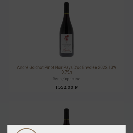
André Goichot Pinot Noir Pays D’oc Envolée 2022 13%
0,75л
Вино
/
красное
1 552.00 ₽