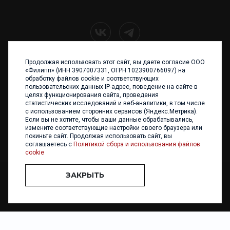
Продолжая использовать этот сайт, вы даете согласие ООО
+7 (4012) 960 898
«Филипп» (ИНН 3907007331, ОГРН 1023900766097) на
обработку файлов cookie и соответствующих
236017 Калининград,
пользовательских данных IP-адрес, поведение на сайте в
ул. Каштановая аллея, 47
целях функционирования сайта, проведения
Телефон: +7 4012 960 898,
статистических исследований и веб-аналитики, в том числе
+7 4012 960 856
с использованием сторонних сервисов (Яндекс.Метрика).
Если вы не хотите, чтобы ваши данные обрабатывались,
Написать нам
измените соответствующие настройки своего браузера или
покиньте сайт. Продолжая использовать сайт, вы
соглашаетесь с
Политикой сбора и использования файлов
cookie
ЗАКРЫТЬ
ООО «ФИЛИПП» © 2013 - 2026. Все права защищены
Разработка и
поддержка