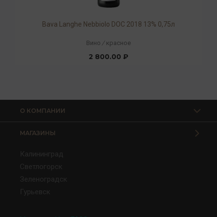
Bava Langhe Nebbiolo DOC 2018 13% 0,75л
Вино
/
красное
2 800.00 ₽
О КОМПАНИИ
МАГАЗИНЫ
Калининград
Светлогорск
Зеленоградск
Гурьевск