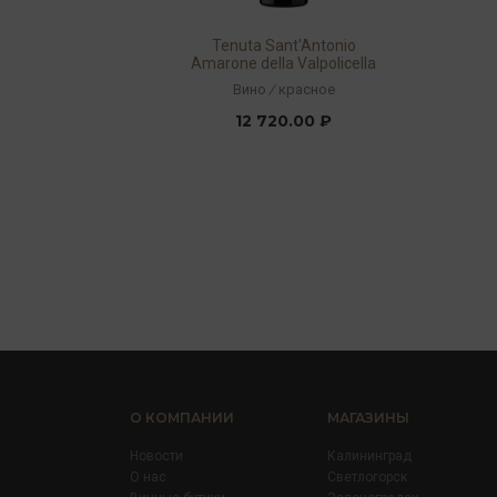
Tenuta Sant'Antonio
Amarone della Valpolicella
Campo Dei Gigli DOCG
Вино
/
красное
2017 15,5% 0,75л
12 720.00 ₽
О КОМПАНИИ
МАГАЗИНЫ
Новости
Калининград
О нас
Светлогорск