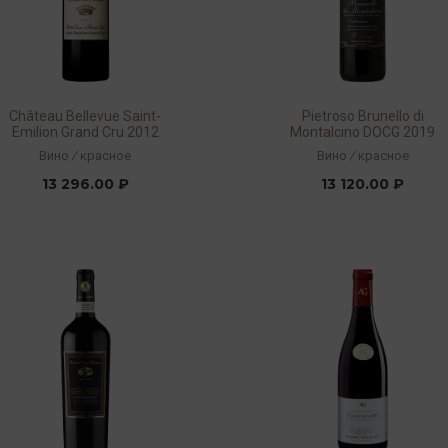
Château Bellevue Saint-
Pietroso Brunello di
Emilion Grand Cru 2012
Montalcino DOCG 2019
14% 0,75л
14,5% 0,75л
Вино
/
красное
Вино
/
красное
13 296.00 ₽
13 120.00 ₽