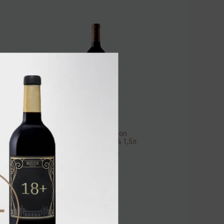
Chateau Monbrison
Margaux 2019 14,5% 1,5л
Вино
/
красное
19 200.00 ₽