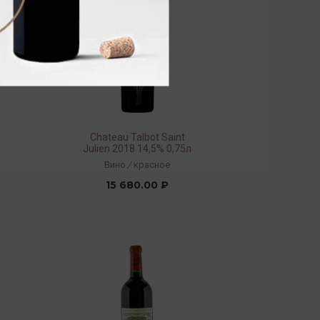
Chateau Talbot Saint
Julien 2018 14,5% 0,75л
Вино
/
красное
15 680.00 ₽