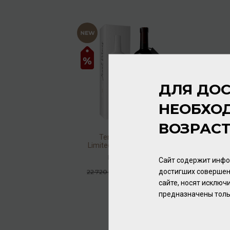
ДЛЯ ДОС
НЕОБХО
ВОЗРАС
Tenuta Ulisse Jewel
Limited Edition 1st Release
2020-2021-2022 15,5%
Вино
/
красное
Сайт содержит инфо
0,75л
достигших совершен
20 448.00 ₽
22 720.00 ₽
сайте, носят исклю
предназначены толь