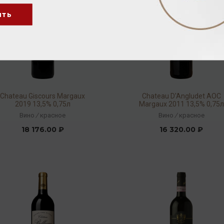
ить
Chateau Giscours Margaux
Chateau D'Angludet AOC
2019 13,5% 0,75л
Margaux 2011 13,5% 0,75л
Вино
/
красное
Вино
/
красное
18 176.00 ₽
16 320.00 ₽