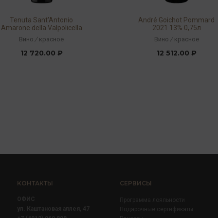
Tenuta Sant'Antonio
André Goichot Pommard
Amarone della Valpolicella
2021 13% 0,75л
Campo Dei Gigli DOCG
Вино
/
красное
Вино
/
красное
2018 15,5% 0,75л
12 720.00 ₽
12 512.00 ₽
КОНТАКТЫ
СЕРВИСЫ
ОФИС
Программа лояльности
ул. Каштановая аллея, 47
Подарочные сертификаты