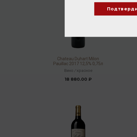
Подтверд
Chateau Duhart Milon
Pauillac 2017 12,5% 0,75л
Вино
/
красное
18 880.00 ₽