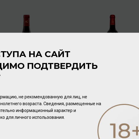
ТУПА НА САЙТ
ДИМО ПОДТВЕРДИТЬ
Т
André Goichot Gevrey-
Chateau Giscours Margaux
Chambertin Premier Cru
2014 13,5% 0,75л
Champonnet 2020 13,5%
Вино
/
красное
Вино
/
красное
рмацию, не рекомендованную для лиц, не
0,75л
нолетнего возраста. Сведения, размещенные на
22 192.00 ₽
20 160.00 ₽
чительно информационный характер и
ко для личного использования.