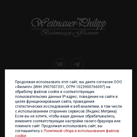
Продолжая использовать этот сайт, вы даете согласие ООО
+7 (4012) 960 898
«Филипп» (ИНН 3907007331, ОГРН 1023900766097) на
обработку файлов cookie и соответствующих
236017 Калининград,
пользовательских данных IP-адрес, поведение на сайте в
ул. Каштановая аллея, 47
целях функционирования сайта, проведения
Телефон: +7 4012 960 898,
статистических исследований и веб-аналитики, в том числе
+7 4012 960 856
с использованием сторонних сервисов (Яндекс.Метрика).
Если вы не хотите, чтобы ваши данные обрабатывались,
Написать нам
измените соответствующие настройки своего браузера или
покиньте сайт. Продолжая использовать сайт, вы
соглашаетесь с
Политикой сбора и использования файлов
cookie