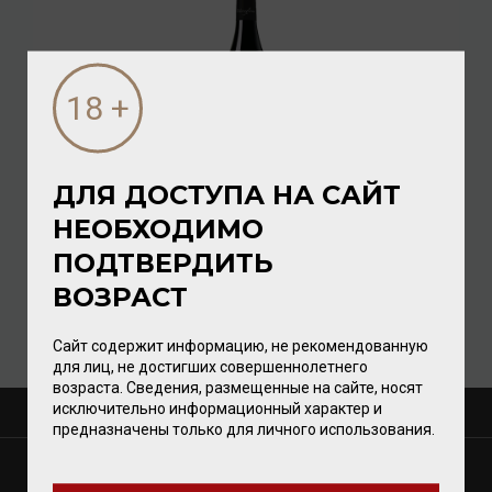
ДЛЯ ДОСТУПА НА САЙТ
Varvaglione Salice Salice Salentino DOP 2022 13,5%
НЕОБХОДИМО
0,75л
ПОДТВЕРДИТЬ
Вино
/
красное
ВОЗРАСТ
2 656.00 ₽
Сайт содержит информацию, не рекомендованную
для лиц, не достигших совершеннолетнего
возраста. Сведения, размещенные на сайте, носят
исключительно информационный характер и
О КОМПАНИИ
предназначены только для личного использования.
МАГАЗИНЫ