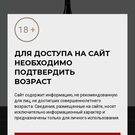
ДЛЯ ДОСТУПА НА САЙТ
Varvaglione Salice Salice Salentino DOP 2022 13,5%
НЕОБХОДИМО
0,75л
ПОДТВЕРДИТЬ
Вино
/
красное
ВОЗРАСТ
2 656.00 ₽
Сайт содержит информацию, не рекомендованную
для лиц, не достигших совершеннолетнего
возраста. Сведения, размещенные на сайте, носят
исключительно информационный характер и
О КОМПАНИИ
предназначены только для личного использования.
МАГАЗИНЫ