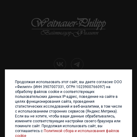
Продолжая использовать этот сайт, вы даете согласие ООО
+7 (4012) 960 898
«Филипп» (ИНН 3907007331, ОГРН 1023900766097) на
обработку файлов cookie и соответствующих
236017 Калининград,
пользовательских данных IP-адрес, поведение на сайте в
ул. Каштановая аллея, 47
целях функционирования сайта, проведения
Телефон: +7 4012 960 898,
статистических исследований и веб-аналитики, в том числе
+7 4012 960 856
с использованием сторонних сервисов (Яндекс.Метрика).
Если вы не хотите, чтобы ваши данные обрабатывались,
Написать нам
измените соответствующие настройки своего браузера или
покиньте сайт. Продолжая использовать сайт, вы
соглашаетесь с
Политикой сбора и использования файлов
cookie