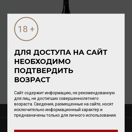
ДЛЯ ДОСТУПА НА САЙТ
Varvaglione Salice Salice Salentino DOP 2022 13,5%
НЕОБХОДИМО
0,75л
ПОДТВЕРДИТЬ
Вино
/
красное
ВОЗРАСТ
2 656.00 ₽
Сайт содержит информацию, не рекомендованную
для лиц, не достигших совершеннолетнего
возраста. Сведения, размещенные на сайте, носят
исключительно информационный характер и
О КОМПАНИИ
предназначены только для личного использования.
МАГАЗИНЫ