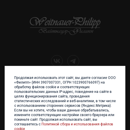
Продолжая использовать этот сайт, вы даете согласие ООО
+7 (4012) 960 898
«Филипп» (ИНН 3907007331, ОГРН 1023900766097) на
обработку файлов cookie и соответствующих
236017 Калининград,
пользовательских данных IP-адрес, поведение на сайте в
ул. Каштановая аллея, 47
целях функционирования сайта, проведения
Телефон: +7 4012 960 898,
статистических исследований и веб-аналитики, в том числе
+7 4012 960 856
с использованием сторонних сервисов (Яндекс.Метрика).
Если вы не хотите, чтобы ваши данные обрабатывались,
Написать нам
измените соответствующие настройки своего браузера или
покиньте сайт. Продолжая использовать сайт, вы
соглашаетесь с
Политикой сбора и использования файлов
cookie