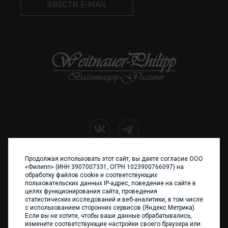
ВВЕСТИ E-MAIL
Продолжая использовать этот сайт, вы даете согласие ООО
+7 (4012) 960 898
«Филипп» (ИНН 3907007331, ОГРН 1023900766097) на
обработку файлов cookie и соответствующих
236017 Калининград,
пользовательских данных IP-адрес, поведение на сайте в
ул. Каштановая аллея, 47
целях функционирования сайта, проведения
Телефон: +7 4012 960 898,
статистических исследований и веб-аналитики, в том числе
+7 4012 960 856
с использованием сторонних сервисов (Яндекс.Метрика).
Если вы не хотите, чтобы ваши данные обрабатывались,
Написать нам
измените соответствующие настройки своего браузера или