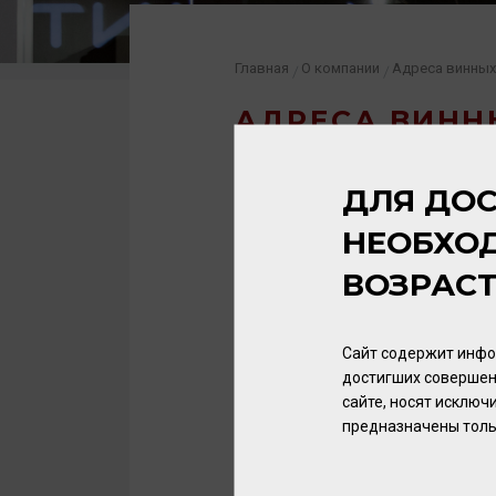
Главная
О компании
Адреса винных
/
/
АДРЕСА ВИНН
ДЛЯ ДОС
КАЛИНИНГРАД
НЕОБХО
ГУРЬЕВСК
ВОЗРАС
СВЕТЛОГОРСК
Сайт содержит инфо
ЗЕЛЕНОГРАДСК
достигших совершен
сайте, носят исклю
предназначены толь