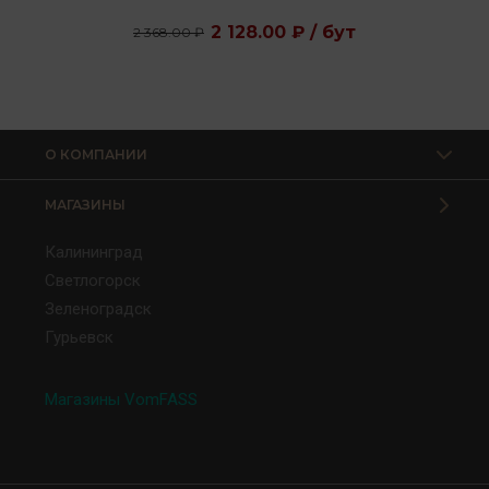
2 128.00 ₽ / бут
2 368.00 ₽
О КОМПАНИИ
МАГАЗИНЫ
Калининград
Светлогорск
Зеленоградск
Гурьевск
Магазины VomFASS