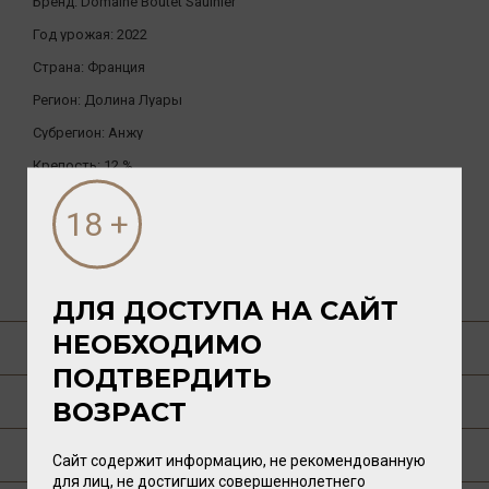
Бренд:
Domaine Boutet Saulnier
Год урожая:
2022
Страна:
Франция
Регион:
Долина Луары
Субрегион:
Анжу
Крепость:
12 %
Вид тары:
бутылка
Ёмкость:
0.75л.
ДРУГИЕ ТОВАРЫ БРЕНДА
ДЛЯ ДОСТУПА НА САЙТ
НЕОБХОДИМО
О ТОВАРЕ
ПОДТВЕРДИТЬ
ГАСТРОНОМИЯ
ВОЗРАСТ
О РЕГИОНЕ
Сайт содержит информацию, не рекомендованную
для лиц, не достигших совершеннолетнего