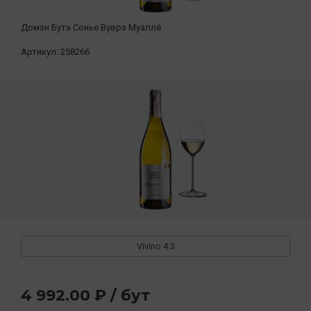
Домэн Бутэ Сонье Вуврэ Муаллё
Артикул:
258266
Vivino
4.3
4 992.00 ₽ / бут