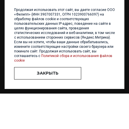
Продолжая использовать этот сайт, вы даете согласие ООО
+7 (4012) 960 898
«Филипп» (ИНН 3907007331, ОГРН 1023900766097) на
обработку файлов cookie и соответствующих
236017 Калининград,
пользовательских данных IP-адрес, поведение на сайте в
ул. Каштановая аллея, 47
целях функционирования сайта, проведения
Телефон: +7 4012 960 898,
статистических исследований и веб-аналитики, в том числе
+7 4012 960 856
с использованием сторонних сервисов (Яндекс.Метрика).
Если вы не хотите, чтобы ваши данные обрабатывались,
Написать нам
измените соответствующие настройки своего браузера или
покиньте сайт. Продолжая использовать сайт, вы
соглашаетесь с
Политикой сбора и использования файлов
cookie
ЗАКРЫТЬ
ООО «ФИЛИПП» © 2013 - 2026. Все права защищены
Разработка и
поддержка