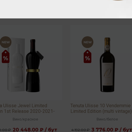
a Ulisse Jewel Limited
Tenuta Ulisse 10 Vendemmie
on 1st Release 2020-2021-
Limited Edition (multi vintage)
 15,5% 0,75л
13,5% 0,75л
Вино
/
красное
Вино
/
белое
20 448.00 ₽ / бут
3 776.00 ₽ / бут
0.00 ₽
4 192.00 ₽