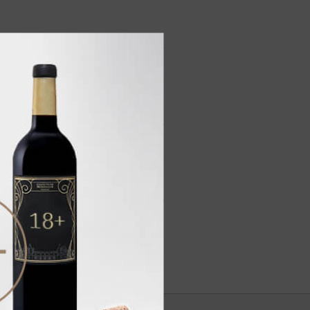
ягод, чернослива, темного
насыщенным длительным