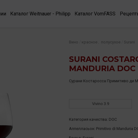
нии
Каталог Weitnauer - Philipp
Каталог VomFASS
Рецепт
,
/
/
Вино
красное
полусухое
Surani
SURANI COSTARO
MANDURIA DOC 2
Сурани Костаросса Примитиво ди 
Vivino
3.9
Категория качества:
DOC
Аппелласьон:
Primitivo di Manduria 
Бренд:
Surani