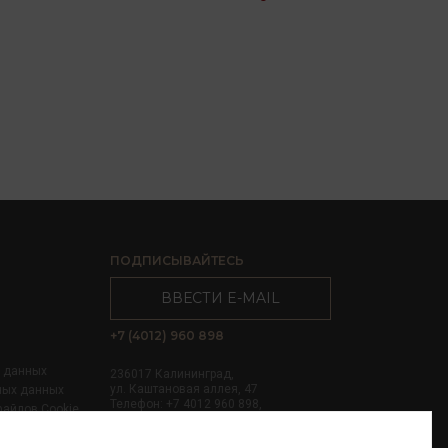
ПОДПИСЫВАЙТЕСЬ
ВВЕСТИ E-MAIL
+7 (4012) 960 898
х данных
236017 Калининград,
ул. Каштановая аллея, 47
ных данных
Телефон: +7 4012 960 898,
файлов Cookie
+7 4012 960 856