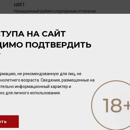
ЦВЕТ
Насыщенный рубин с пурпурным оттенком.
АРОМАТ
ТУПА НА САЙТ
Интенсивный, теплый, раскрывается нотами вишни, черных 
ДИМО ПОДТВЕРДИТЬ
шоколада и лакрицы.
Т
ВКУС
Полнотелое вино, округлое, с бархатистыми танинами и 
рмацию, не рекомендованную для лиц, не
послевкусием.
нолетнего возраста. Сведения, размещенные на
чительно информационный характер и
ко для личного использования.
ПОТЕНЦИАЛ ВЫДЕРЖКИ
5-6 лет.
ить