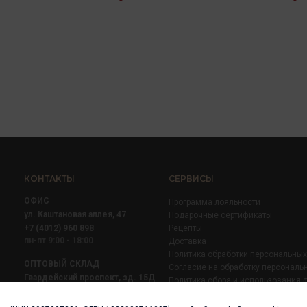
КОНТАКТЫ
СЕРВИСЫ
ОФИС
Программа лояльности
ул. Каштановая аллея, 47
Подарочные сертификаты
+7 (4012) 960 898
Рецепты
пн-пт 9:00 - 18:00
Доставка
Политика обработки персональны
ОПТОВЫЙ СКЛАД
Согласие на обработку персональ
Гвардейский проспект, зд. 15Д
Политика сбора и использования 
+7 (4012) 52 02 51
+7 (921) 710 02 51