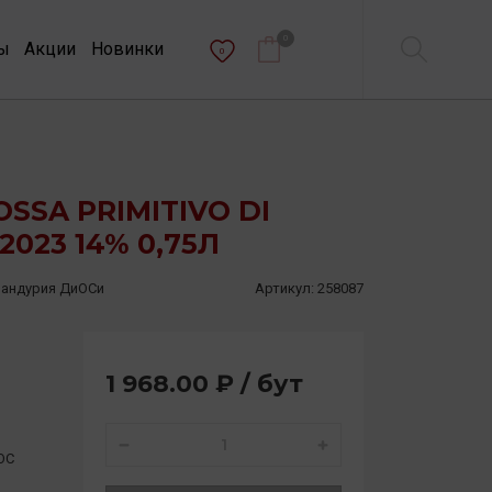
0
ы
Акции
Новинки
0
SSA PRIMITIVO DI
023 14% 0,75Л
Мандурия ДиОСи
Артикул:
258087
1 968.00 ₽ / бут
DOC