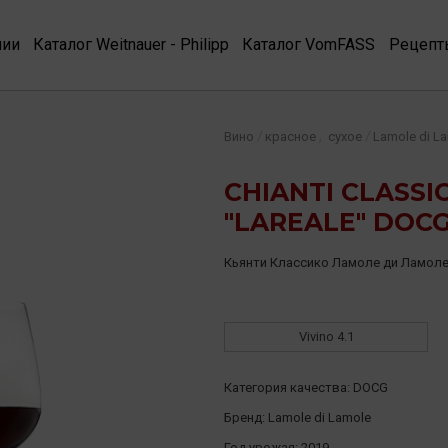
нии
Каталог Weitnauer - Philipp
Каталог VomFASS
Рецепт
,
/
/
Вино
красное
сухое
Lamole di L
CHIANTI CLASSI
"LAREALE" DOCG
Кьянти Классико Ламоле ди Ламол
Vivino
4.1
Категория качества:
DOCG
Бренд:
Lamole di Lamole
Год урожая:
2019