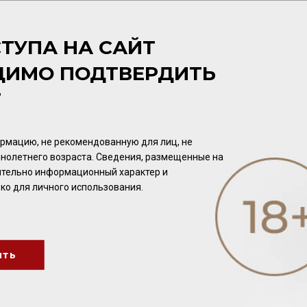
ЦВЕТ
Рубиново-красный.
ТУПА НА САЙТ
ДИМО ПОДТВЕРДИТЬ
АРОМАТ
Раскрывается нотами фиалки, ракитника, спелых фруктов, 
Т
смолы, подлеска.
рмацию, не рекомендованную для лиц, не
ВКУС
нолетнего возраста. Сведения, размещенные на
Элегантный, с бархатистыми танинами, нотами красных фр
чительно информационный характер и
долгим послевкусием.
ко для личного использования.
ить