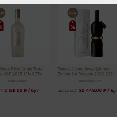
a Ulisse Jewel Limited
Tenuta Ulisse 10 Vendemmie
on 1st Release 2020-2021-
Limited Edition (multi vintage)
 15,5% 0,75л
13,5% 0,75л
Вино
/
красное
Вино
/
белое
20 448.00 ₽ / бут
3 776.00 ₽ / бут
0.00 ₽
4 192.00 ₽