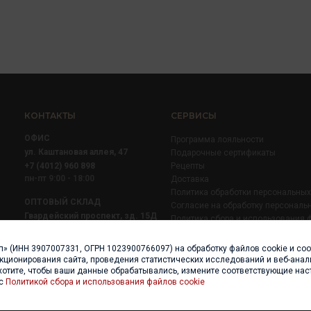
КОНТАКТЫ
СЕРВИСЫ
ОФИС
Программа лояльности
ул. Каштановая аллея, 47
Подарочные сертификаты
+7 (4012) 960 898
Рецепты
пн-пт 9:00 - 18:00
Доставка
Политика обработки персональны
ОПТОВЫЙ СКЛАД
Согласие на обработку персональ
Гвардейский проспект, зд. 15Д
Политика сбора и использования 
+7 (4012) 52 02 51
+7 (921) 710 02 51
п» (ИНН 3907007331, ОГРН 1023900766097) на обработку файлов cookie и со
пн-пт 8:00 - 17:00
нкционирования сайта, проведения статистических исследований и веб-анали
хотите, чтобы ваши данные обрабатывались, измените соответствующие нас
 с
Политикой сбора и использования файлов cookie