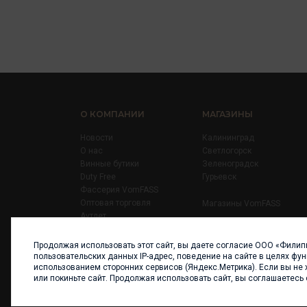
О КОМПАНИИ
МАГАЗИНЫ
Новости
Калининград
О нас
Светлогорск
Винные бутики
Зеленоградск
Duty Free
Гурьевск
Фассерия VomFASS
Оптовая торговля
Магазины VomFASS
Аутлет
Правила
Карьера
Продолжая использовать этот сайт, вы даете согласие ООО «Филип
Контакты
пользовательских данных IP-адрес, поведение на сайте в целях фу
использованием сторонних сервисов (Яндекс.Метрика). Если вы не 
или покиньте сайт. Продолжая использовать сайт, вы соглашаетесь