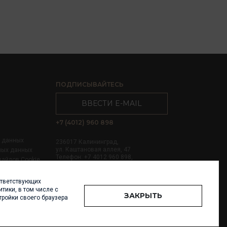
ПОДПИСЫВАЙТЕСЬ
ВВЕСТИ E-MAIL
+7 (4012) 960 898
х данных
236017 Калининград,
ул. Каштановая аллея, 47
ных данных
Телефон: +7 4012 960 898,
файлов Cookie
+7 4012 960 856
ответствующих
Написать нам
тики, в том числе с
ЗАКРЫТЬ
тройки своего браузера