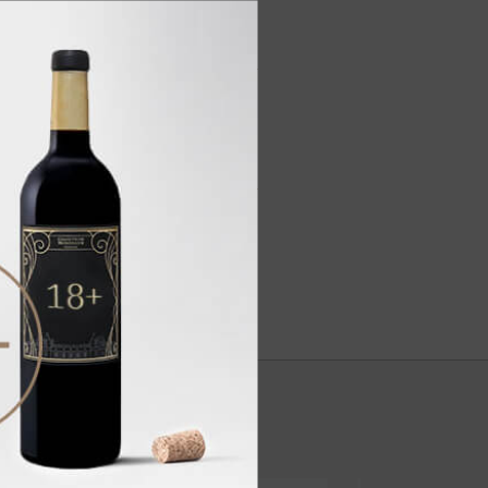
красных лесных ягод, оттенками
уктов, травяными оттенками и