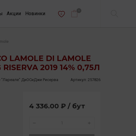
0
ы
Акции
Новинки
0
amole
CO LAMOLE DI LAMOLE
 RISERVA 2019 14% 0,75Л
е "Лареале" ДиОСиДжи Рисерва
Артикул:
257826
4 336.00 ₽ / бут