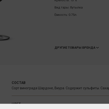
Крепость:
13 %
Вид тары:
бутылка
Ёмкость:
0.75л.
ДРУГИЕ ТОВАРЫ БРЕНДА
СОСТАВ
Сорт винограда Шардоне, Виура. Содержит сульфиты. Сахар 
ЦВЕТ