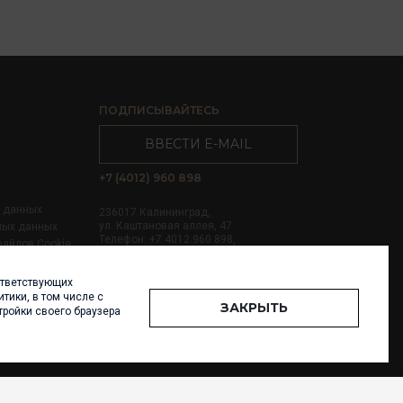
ПОДПИСЫВАЙТЕСЬ
ВВЕСТИ E-MAIL
+7 (4012) 960 898
х данных
236017 Калининград,
ул. Каштановая аллея, 47
ных данных
Телефон: +7 4012 960 898,
файлов Cookie
+7 4012 960 856
ответствующих
Написать нам
тики, в том числе с
ЗАКРЫТЬ
тройки своего браузера