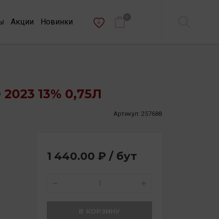
0
ы
Акции
Новинки
0
2023 13% 0,75Л
Артикул:
257688
1 440.00 ₽ / бут
В КОРЗИНУ