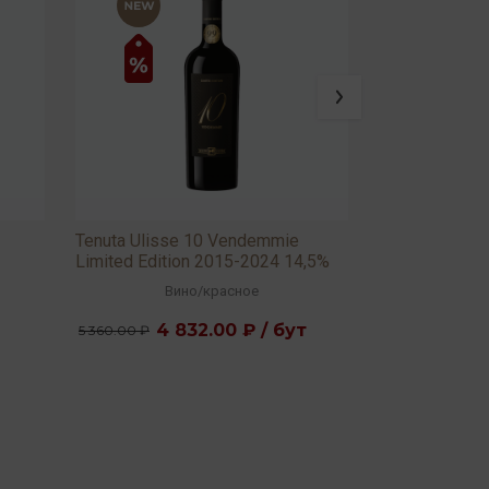
Tenuta Ulisse 10 Vendemmie
Tenuta Ulisse
Limited Edition 2015-2024 14,5%
D'Abruzzo DO
0,75л
Вино
/
красное
Ви
4 832.00 ₽ / бут
2 1
5 360.00 ₽
2 368.00 ₽