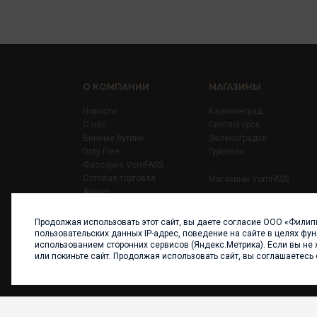
О КОМПАНИИ
МАГАЗИНЫ
Новости
Калининград
О нас
Светлогорск
Винные бутики
Зеленоградск
Duty Free
Гурьевск
Фассерия VomFASS
Оптовая торговля
Магазины VomFASS
Аутлет
Правила
Карьера
Продолжая использовать этот сайт, вы даете согласие ООО «Филип
Контакты
пользовательских данных IP-адрес, поведение на сайте в целях фу
использованием сторонних сервисов (Яндекс.Метрика). Если вы не 
или покиньте сайт. Продолжая использовать сайт, вы соглашаетесь