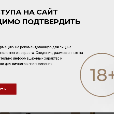
Соломенный
ТУПА НА САЙТ
АРОМАТ
ДИМО ПОДТВЕРДИТЬ
В аромате привлекательное сочетание тонов лимона и троп
Т
ВКУС
Во вкусе сенсационная свежесть, чистота и легкость. Финал
рмацию, не рекомендованную для лиц, не
среднетельное.
нолетнего возраста. Сведения, размещенные на
чительно информационный характер и
ко для личного использования.
ить