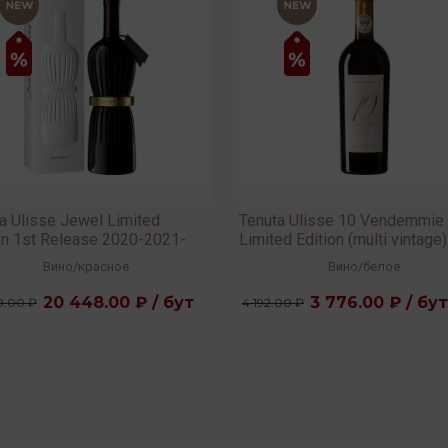
a Ulisse Jewel Limited
Tenuta Ulisse 10 Vendemmie
on 1st Release 2020-2021-
Limited Edition (multi vintage)
 15,5% 0,75л
13,5% 0,75л
Вино
/
красное
Вино
/
белое
20 448.00 ₽ / бут
3 776.00 ₽ / бут
0.00 ₽
4 192.00 ₽