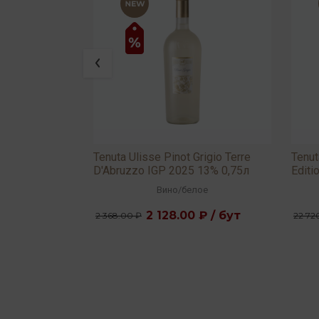
 2025 13%
Tenuta Ulisse Pinot Grigio Terre
Tenut
D'Abruzzo IGP 2025 13% 0,75л
Editi
2022
вое
Вино
/
белое
 ₽ / бут
2 128.00 ₽ / бут
2 368.00 ₽
22 72