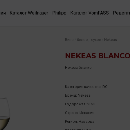
нии
Каталог Weitnauer - Philipp
Каталог VomFASS
Рецепт
,
/
/
Вино
белое
сухое
Nekeas
NEKEAS BLANCO 
Некеас Бланко
Категория качества:
DO
Бренд:
Nekeas
Год урожая:
2023
Страна:
Испания
Регион:
Наварра