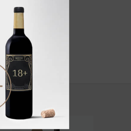
ических фруктов (ананас).
 яркий и сухой. Вино