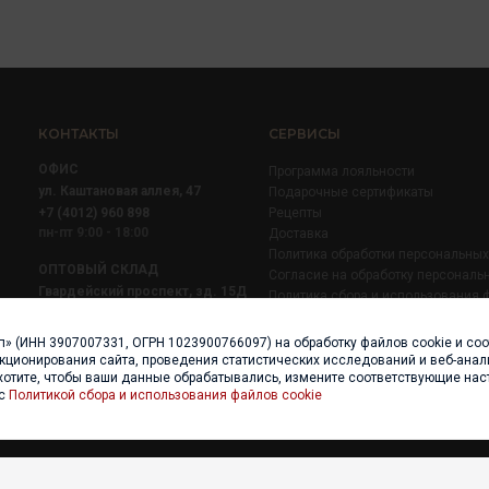
КОНТАКТЫ
СЕРВИСЫ
ОФИС
Программа лояльности
ул. Каштановая аллея, 47
Подарочные сертификаты
+7 (4012) 960 898
Рецепты
пн-пт 9:00 - 18:00
Доставка
Политика обработки персональны
ОПТОВЫЙ СКЛАД
Согласие на обработку персональ
Гвардейский проспект, зд. 15Д
Политика сбора и использования 
+7 (4012) 52 02 51
+7 (921) 710 02 51
п» (ИНН 3907007331, ОГРН 1023900766097) на обработку файлов cookie и со
пн-пт 8:00 - 17:00
нкционирования сайта, проведения статистических исследований и веб-анали
хотите, чтобы ваши данные обрабатывались, измените соответствующие нас
 с
Политикой сбора и использования файлов cookie