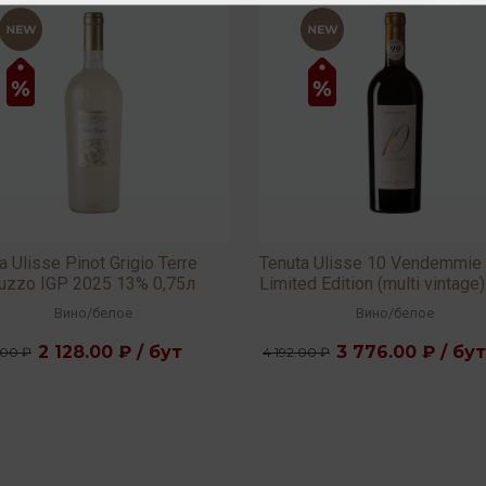
a Ulisse Pinot Grigio Terre
Tenuta Ulisse 10 Vendemmie
ruzzo IGP 2025 13% 0,75л
Limited Edition (multi vintage)
13,5% 0,75л
Вино
/
белое
Вино
/
белое
2 128.00 ₽ / бут
3 776.00 ₽ / бут
.00 ₽
4 192.00 ₽