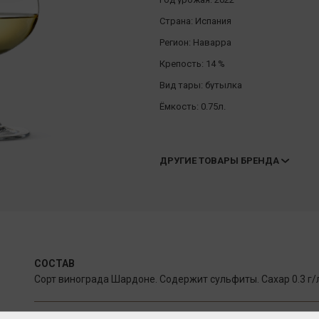
Страна:
Испания
Регион:
Наварра
Крепость:
14 %
Вид тары:
бутылка
Ёмкость:
0.75л.
ДРУГИЕ ТОВАРЫ БРЕНДА
СОСТАВ
Сорт винограда Шардоне. Содержит сульфиты. Сахар 0.3 г/