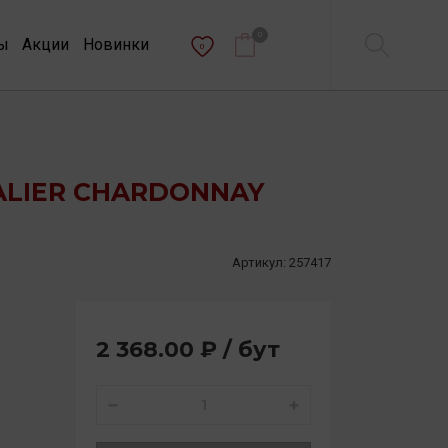
0
ы
Акции
Новинки
0
ALIER CHARDONNAY
Артикул:
257417
2 368.00 ₽ / бут