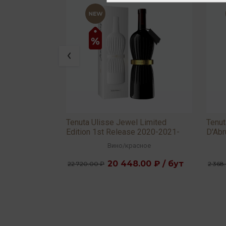
 2025 13%
Tenuta Ulisse Jewel Limited
Tenut
Edition 1st Release 2020-2021-
D'Ab
2022 15,5% 0,75л
вое
Вино
/
красное
 ₽ / бут
20 448.00 ₽ / бут
22 720.00 ₽
2 368