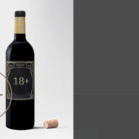
 цитрусовых в сочетании со
кусием.