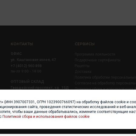
КОНТАКТЫ
СЕРВИСЫ
ОФИС
Программа лояльности
ул. Каштановая аллея, 47
Подарочные сертификаты
+7 (4012) 960 898
Рецепты
пн-пт 9:00 - 18:00
Доставка
Политика обработки персональны
ОПТОВЫЙ СКЛАД
Согласие на обработку персональ
Гвардейский проспект, зд. 15Д
Политика сбора и использования 
+7 (4012) 52 02 51
+7 (921) 710 02 51
п» (ИНН 3907007331, ОГРН 1023900766097) на обработку файлов cookie и со
пн-пт 8:00 - 17:00
нкционирования сайта, проведения статистических исследований и веб-анали
хотите, чтобы ваши данные обрабатывались, измените соответствующие нас
 с
Политикой сбора и использования файлов cookie