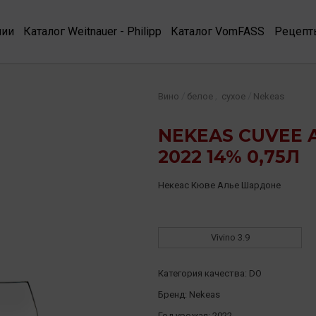
нии
Каталог Weitnauer - Philipp
Каталог VomFASS
Рецепт
,
/
/
Вино
белое
сухое
Nekeas
NEKEAS CUVEE 
2022 14% 0,75Л
Некеас Кюве Алье Шардоне
Vivino
3.9
Категория качества:
DO
Бренд:
Nekeas
Год урожая:
2022