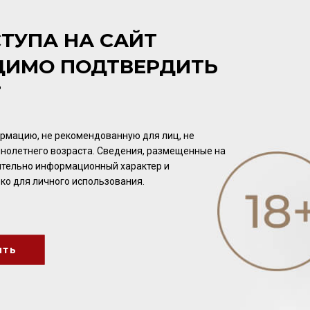
ЦВЕТ
Соломенно-жёлтый.
ТУПА НА САЙТ
ДИМО ПОДТВЕРДИТЬ
АРОМАТ
Минеральный. Раскрывается тонами тропических фруктов и
Т
специями.
рмацию, не рекомендованную для лиц, не
ВКУС
нолетнего возраста. Сведения, размещенные на
Сложный, маслянистый, шелковистый с длительным послев
чительно информационный характер и
ко для личного использования.
ить