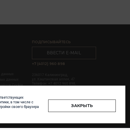
ПОДПИСЫВАЙТЕСЬ
ВВЕСТИ E-MAIL
+7 (4012) 960 898
х данных
236017 Калининград,
ул. Каштановая аллея, 47
ных данных
Телефон: +7 4012 960 898,
файлов Cookie
+7 4012 960 856
ответствующих
Написать нам
тики, в том числе с
ЗАКРЫТЬ
тройки своего браузера