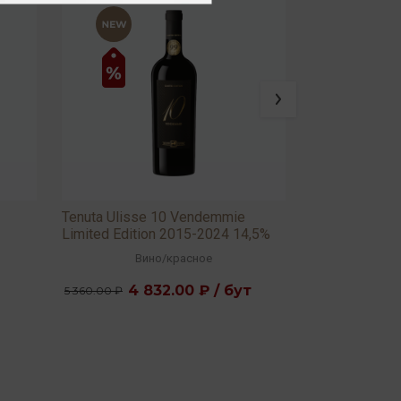
Tenuta Ulisse 10 Vendemmie
Tenuta Ulisse
Limited Edition 2015-2024 14,5%
D'Abruzzo DO
0,75л
Вино
/
красное
Ви
4 832.00 ₽ / бут
2 1
5 360.00 ₽
2 368.00 ₽