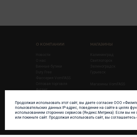
О КОМПАНИИ
МАГАЗИНЫ
Новости
Калининград
О нас
Светлогорск
Винные бутики
Зеленоградск
Duty Free
Гурьевск
Фассерия VomFASS
Оптовая торговля
Магазины VomFASS
Аутлет
Правила
Карьера
Продолжая использовать этот сайт, вы даете согласие ООО «Филип
Контакты
пользовательских данных IP-адрес, поведение на сайте в целях фу
использованием сторонних сервисов (Яндекс.Метрика). Если вы не 
или покиньте сайт. Продолжая использовать сайт, вы соглашаетесь