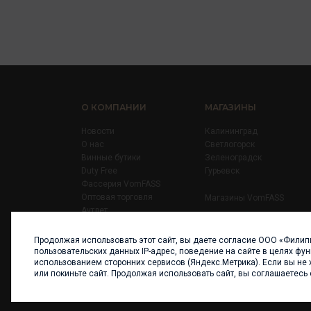
О КОМПАНИИ
МАГАЗИНЫ
Новости
Калининград
О нас
Светлогорск
Винные бутики
Зеленоградск
Duty Free
Гурьевск
Фассерия VomFASS
Оптовая торговля
Магазины VomFASS
Аутлет
Правила
Карьера
Продолжая использовать этот сайт, вы даете согласие ООО «Филип
Контакты
пользовательских данных IP-адрес, поведение на сайте в целях фу
использованием сторонних сервисов (Яндекс.Метрика). Если вы не 
или покиньте сайт. Продолжая использовать сайт, вы соглашаетесь