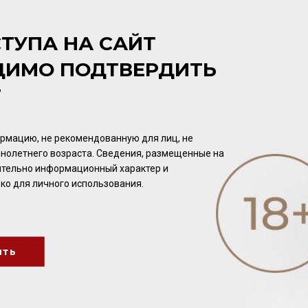
0,75л
Вино
/
красное
Вино
/
белое
1 392.00 ₽
1 376.00 ₽
ТУПА НА САЙТ
ДИМО ПОДТВЕРДИТЬ
Т
рмацию, не рекомендованную для лиц, не
нолетнего возраста. Сведения, размещенные на
чительно информационный характер и
ко для личного использования.
Nekeas Cepa por Cepa
Nekeas Blanco 2023 13%
Garnacha 2022 14,5%
0,75л
ить
0,75л
Вино
/
красное
Вино
/
белое
1 632.00 ₽
1 440.00 ₽