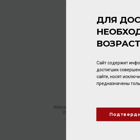
Вино
/
красное
1 392.00 ₽
ДЛЯ ДОС
НЕОБХО
ВОЗРАС
Сайт содержит инфо
достигших совершен
сайте, носят исклю
предназначены толь
Nekeas Los Olivos Reserva
2016 14,5% 0,75л
Подтверд
Вино
/
красное
2 432.00 ₽