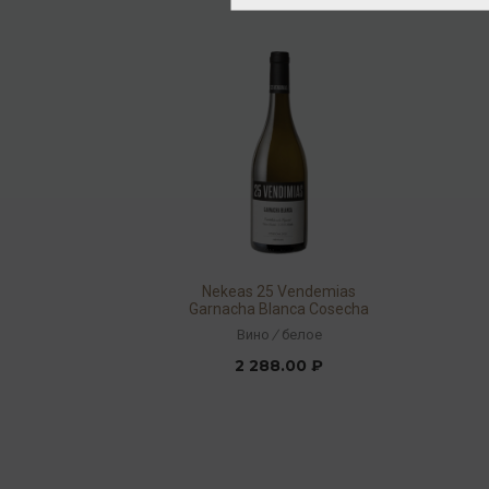
Nekeas 25 Vendemias
Garnacha Blanca Cosecha
2022 13,5% 0,75л
Вино
/
белое
2 288.00 ₽