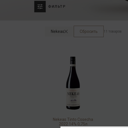
ФИЛЬТР
Nekeas
Сбросить
11 товаров
Nekeas Tinto Cosecha
2022 14% 0,75л