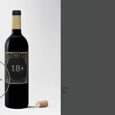
0,75л
Вино
/
белое
2 368.00 ₽
Nekeas El Camino Tinto
Roble 2022 14% 0,75л
Вино
/
красное
1 632.00 ₽