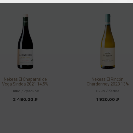
Nekeas El Chaparral de
Nekeas El Rincón
Vega Sindoa 2021 14,5%
Chardonnay 2023 13%
0,75л
0,75л
Вино
/
красное
Вино
/
белое
2 480.00 ₽
1 920.00 ₽