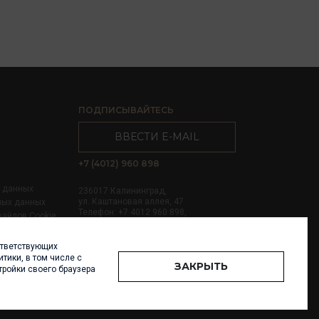
ПОДПИСЫВАЙТЕСЬ
ВВЕСТИ E-MAIL
+7 (4012) 960 898
х данных
236017 Калининград,
ул. Каштановая аллея, 47
ных данных
Телефон: +7 4012 960 898,
файлов Cookie
+7 4012 960 856
ответствующих
Написать нам
тики, в том числе с
ЗАКРЫТЬ
тройки своего браузера