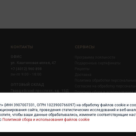
КОНТАКТЫ
СЕРВИСЫ
ОФИС
Программа лояльности
ул. Каштановая аллея, 47
Подарочные сертификаты
+7 (4012) 960 898
Рецепты
пн-пт 9:00 - 18:00
Доставка
Политика обработки персональны
ОПТОВЫЙ СКЛАД
Согласие на обработку персональ
Гвардейский проспект, зд. 15Д
Политика сбора и использования 
+7 (4012) 52 02 51
+7 (921) 710 02 51
п» (ИНН 3907007331, ОГРН 1023900766097) на обработку файлов cookie и со
пн-пт 8:00 - 17:00
нкционирования сайта, проведения статистических исследований и веб-анали
хотите, чтобы ваши данные обрабатывались, измените соответствующие нас
 с
Политикой сбора и использования файлов cookie