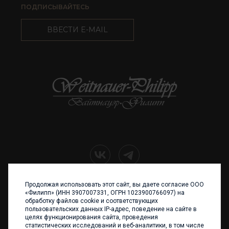
ПОДПИСЫВАЙТЕСЬ
ВВЕСТИ E-MAIL
Продолжая использовать этот сайт, вы даете согласие ООО
+7 (4012) 960 898
«Филипп» (ИНН 3907007331, ОГРН 1023900766097) на
обработку файлов cookie и соответствующих
236017 Калининград,
пользовательских данных IP-адрес, поведение на сайте в
ул. Каштановая аллея, 47
целях функционирования сайта, проведения
Телефон: +7 4012 960 898,
статистических исследований и веб-аналитики, в том числе
+7 4012 960 856