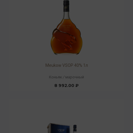
Meukow VSOP 40% 1л
Коньяк
/
марочный
8 992.00 ₽