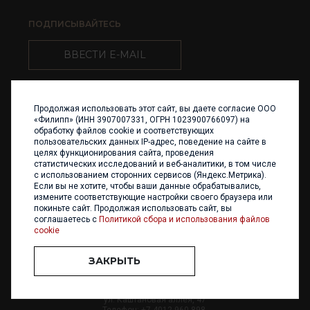
ПОДПИСЫВАЙТЕСЬ
ВВЕСТИ E-MAIL
Продолжая использовать этот сайт, вы даете согласие ООО
«Филипп» (ИНН 3907007331, ОГРН 1023900766097) на
обработку файлов cookie и соответствующих
пользовательских данных IP-адрес, поведение на сайте в
целях функционирования сайта, проведения
статистических исследований и веб-аналитики, в том числе
с использованием сторонних сервисов (Яндекс.Метрика).
Если вы не хотите, чтобы ваши данные обрабатывались,
измените соответствующие настройки своего браузера или
покиньте сайт. Продолжая использовать сайт, вы
соглашаетесь с
Политикой сбора и использования файлов
cookie
ЗАКРЫТЬ
+7 (4012) 960 898
236017 Калининград,
ул. Каштановая аллея, 47