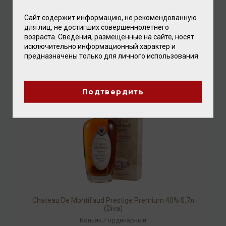
Сайт содержит информацию, не рекомендованную
Armagnac Baron de Sigognac XO Platinium 40% 0,7л
для лиц, не достигших совершеннолетнего
возраста. Сведения, размещенные на сайте, носят
Арманьяк
исключительно информационный характер и
15 360.00 ₽
предназначены только для личного использования.
Подтвердить
Chateau De Montifaud Prestige Premium 40% 0,7л
(Diva)
Коньяк
/
ординарный