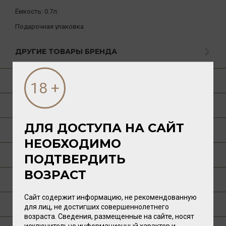
Ёмкость:
0.7л.
Подарочная упаковка
ДРУГИЕ ТОВАРЫ БРЕНДА
О ТОВАРЕ
ГАСТРОНОМИЯ
ДЛЯ ДОСТУПА НА САЙТ
О РЕГИОНЕ
НЕОБХОДИМО
О ПРОИЗВОДИТЕЛЕ
ПОДТВЕРДИТЬ
ВОЗРАСТ
ТЕХНОЛОГИЯ
Сайт содержит информацию, не рекомендованную
ПУБЛИКАЦИИ О ТОВАРЕ
для лиц, не достигших совершеннолетнего
возраста. Сведения, размещенные на сайте, носят
исключительно информационный характер и