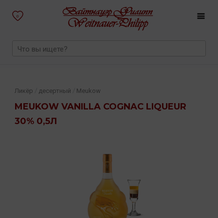
0
/
/
Ликёр
десертный
Meukow
MEUKOW VANILLA COGNAC LIQUEUR
30% 0,5Л