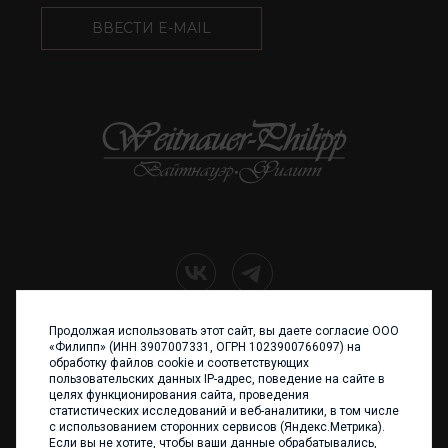
ВВЕСТИ E-MAIL
Продолжая использовать этот сайт, вы даете согласие ООО
+7 (4012) 960 898
«Филипп» (ИНН 3907007331, ОГРН 1023900766097) на
обработку файлов cookie и соответствующих
236017 Калининград,
пользовательских данных IP-адрес, поведение на сайте в
ул. Каштановая аллея, 47
целях функционирования сайта, проведения
Телефон: +7 4012 960 898,
статистических исследований и веб-аналитики, в том числе
+7 4012 960 856
с использованием сторонних сервисов (Яндекс.Метрика).
Если вы не хотите, чтобы ваши данные обрабатывались,
Написать нам