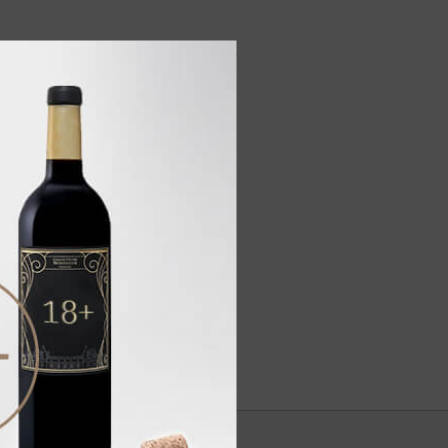
х фруктов, оттенками корицы и
леной кожи, оттенками дуба и