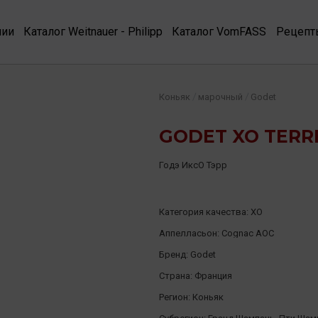
нии
Каталог Weitnauer - Philipp
Каталог VomFASS
Рецепт
/
/
Коньяк
марочный
Godet
GODET XO TERRE
Годэ ИксО Тэрр
Категория качества:
XO
Аппелласьон:
Cognac AOC
Бренд:
Godet
Страна:
Франция
Регион:
Коньяк