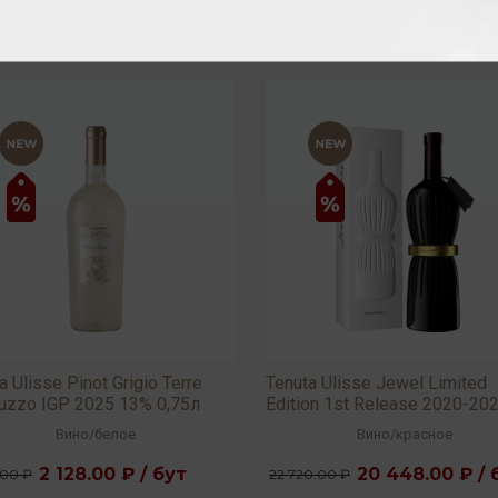
a Ulisse Pinot Grigio Terre
Tenuta Ulisse Jewel Limited
ruzzo IGP 2025 13% 0,75л
Edition 1st Release 2020-20
2022 15,5% 0,75л
Вино
/
белое
Вино
/
красное
2 128.00 ₽ / бут
20 448.00 ₽ / 
.00 ₽
22 720.00 ₽