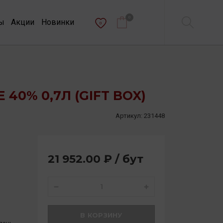
0
ы
Акции
Новинки
0
 40% 0,7Л (GIFT BOX)
Артикул:
231448
21 952.00 ₽ / бут
В КОРЗИНУ