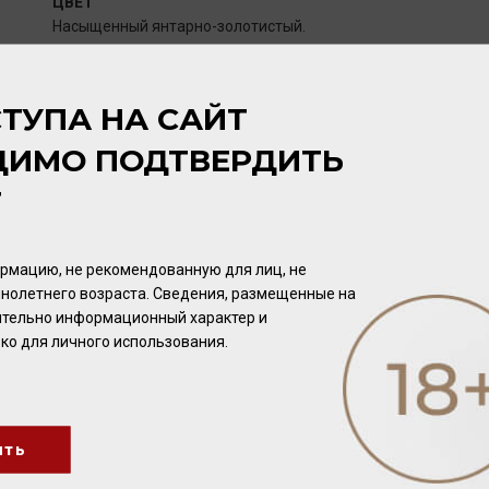
ЦВЕТ
Насыщенный янтарно-золотистый.
АРОМАТ
ТУПА НА САЙТ
Яркий, выразительный, с нотами цветов, мякоти переспелы
ванили.
ДИМО ПОДТВЕРДИТЬ
Т
ВКУС
Насыщенный, сложный, с нотами засахаренных фруктов, дуб
специй в согревающем длительном послевкусии.
рмацию, не рекомендованную для лиц, не
нолетнего возраста. Сведения, размещенные на
чительно информационный характер и
ПОТЕНЦИАЛ ВЫДЕРЖКИ
ко для личного использования.
Не ограничен.
ить