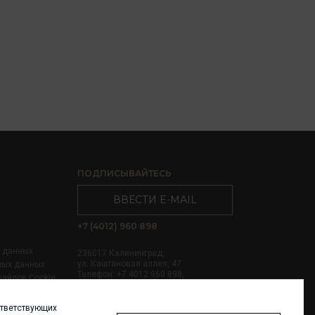
ПОДПИСЫВАЙТЕСЬ
ВВЕСТИ E-MAIL
+7 (4012) 960 898
х данных
236017 Калининград,
ул. Каштановая аллея, 47
ных данных
Телефон: +7 4012 960 898,
файлов Cookie
+7 4012 960 856
ответствующих
Написать нам