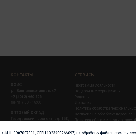
КОНТАКТЫ
СЕРВИСЫ
ОФИС
Программа лояльности
ул. Каштановая аллея, 47
Подарочные сертификаты
+7 (4012) 960 898
Рецепты
пн-пт 9:00 - 18:00
Доставка
Политика обработки персональны
ОПТОВЫЙ СКЛАД
Согласие на обработку персональ
Гвардейский проспект, зд. 15Д
Политика сбора и использования 
+7 (4012) 52 02 51
+7 (921) 710 02 51
п» (ИНН 3907007331, ОГРН 1023900766097) на обработку файлов cookie и со
пн-пт 8:00 - 17:00