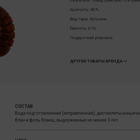
Субрегион:
Гранд Шампань, Пти Шам
Крепость:
40 %
Вид тары:
бутылка
Ёмкость:
0.7л.
Подарочная упаковка
ДРУГИЕ ТОВАРЫ БРЕНДА
СОСТАВ
Вода подготовленная (исправленная), дистилляты коньячн
блан и фоль бланш, выдержанные не менее 3 лет.