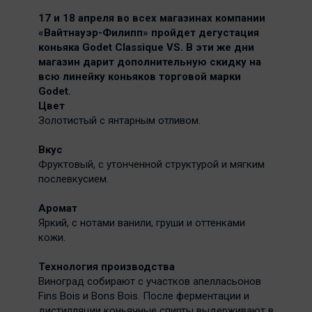
17 и 18 апреля во всех магазинах компании
«Вайтнауэр-Филипп» пройдет дегустация
коньяка Godet Classique VS. В эти же дни
магазин дарит дополнительную скидку на
всю линейку коньяков торговой марки
Godet.
Цвет
Золотистый с янтарным отливом.
Вкус
Фруктовый, с утонченной структурой и мягким
послевкусием.
Аромат
Яркий, с нотами ванили, груши и оттенками
кожи.
Технология производства
Виноград собирают с участков апелласьонов
Fins Bois и Bons Bois. После ферментации и
дистилляции коньячные спирты выдерживают в