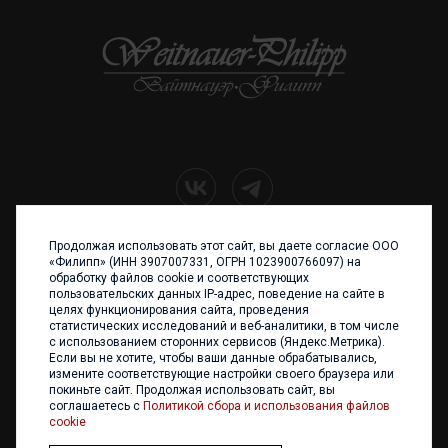
Продолжая использовать этот сайт, вы даете согласие ООО
+7 (4012) 960 898
«Филипп» (ИНН 3907007331, ОГРН 1023900766097) на
обработку файлов cookie и соответствующих
236017 Калининград,
пользовательских данных IP-адрес, поведение на сайте в
ул. Каштановая аллея, 47
целях функционирования сайта, проведения
Телефон: +7 4012 960 898,
статистических исследований и веб-аналитики, в том числе
+7 4012 960 856
с использованием сторонних сервисов (Яндекс.Метрика).
Если вы не хотите, чтобы ваши данные обрабатывались,
Написать нам
измените соответствующие настройки своего браузера или
покиньте сайт. Продолжая использовать сайт, вы
соглашаетесь с
Политикой сбора и использования файлов
cookie