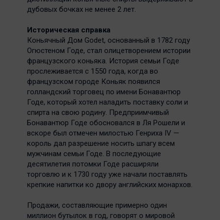
дубовых бочках не менее 2 лет.
Историческая справка
Коньячный Дом Godet, основанный в 1782 году
Огюстеном Годе, стал олицетворением истории
французского коньяка. История семьи Годе
прослеживается с 1550 года, когда во
французском городе Коньяк появился
голландский торговец по имени Бонавантюр
Годе, который хотел наладить поставку соли и
спирта на свою родину. Предприимчивый
Бонавантюр Годе обосновался в Ля Рошели и
вскоре был отмечен милостью Генриха IV —
король дал разрешение носить шпагу всем
мужчинам семьи Годе. В последующие
десятилетия потомки Годе расширяли
торговлю и к 1730 году уже начали поставлять
крепкие напитки ко двору английских монархов.
Продажи, составляющие примерно один
миллион бутылок в год, говорят о мировой