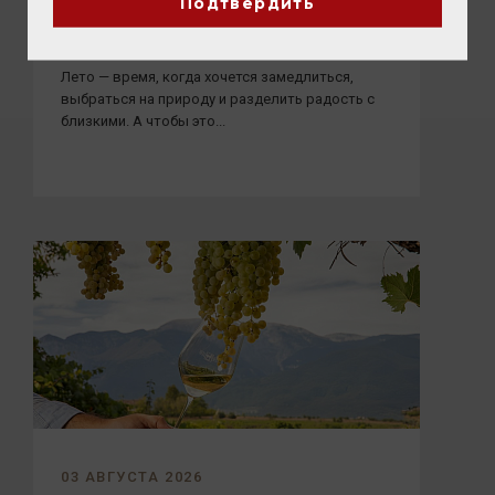
Подтвердить
ПИКНИК с vomFASS и Вайтнауэр-
Филипп
Лето — время, когда хочется замедлиться,
выбраться на природу и разделить радость с
близкими. А чтобы это...
03 АВГУСТА 2026