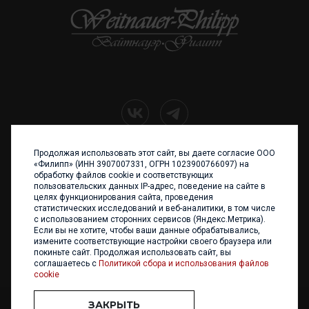
Продолжая использовать этот сайт, вы даете согласие ООО
+7 (4012) 960 898
«Филипп» (ИНН 3907007331, ОГРН 1023900766097) на
обработку файлов cookie и соответствующих
236017 Калининград,
пользовательских данных IP-адрес, поведение на сайте в
ул. Каштановая аллея, 47
целях функционирования сайта, проведения
Телефон: +7 4012 960 898,
статистических исследований и веб-аналитики, в том числе
+7 4012 960 856
с использованием сторонних сервисов (Яндекс.Метрика).
Если вы не хотите, чтобы ваши данные обрабатывались,
Написать нам
измените соответствующие настройки своего браузера или
покиньте сайт. Продолжая использовать сайт, вы
соглашаетесь с
Политикой сбора и использования файлов
cookie
ЗАКРЫТЬ
ООО «ФИЛИПП» © 2013 - 2026. Все права защищены