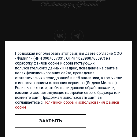
Продолжая использовать этот сайт, вы даете согласие ООО
+7 (4012) 960 898
«Филипп» (ИНН 3907007331, ОГРН 1023900766097) на
обработку файлов cookie и соответствующих
236017 Калининград,
пользовательских данных IP-адрес, поведение на сайте в
ул. Каштановая аллея, 47
целях функционирования сайта, проведения
Телефон: +7 4012 960 898,
статистических исследований и веб-аналитики, в том числе
+7 4012 960 856
с использованием сторонних сервисов (Яндекс.Метрика).
Если вы не хотите, чтобы ваши данные обрабатывались,
Написать нам
измените соответствующие настройки своего браузера или
покиньте сайт. Продолжая использовать сайт, вы
соглашаетесь с
Политикой сбора и использования файлов
cookie
ЗАКРЫТЬ
ООО «ФИЛИПП» © 2013 - 2026. Все права защищены
Разработка и
поддержка