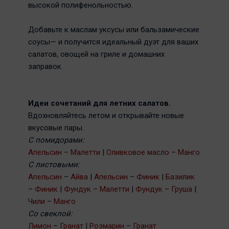
высокой полифенольностью.
Добавьте к маслам уксусы или бальзамические
соусы— и получится идеальный дуэт для ваших
салатов, овощей на гриле и домашних
заправок.
Идеи сочетаний для летних салатов.
Вдохновляйтесь летом и открывайте новые
вкусовые пары.
С помидорами:
Апельсин
–
Малетти
|
Оливковое масло
–
Манго
С листовыми:
Апельсин
–
Айва
|
Апельсин
–
Финик
|
Базилик
–
Финик
|
Фундук
–
Малетти
|
Фундук
–
Груша
|
Чили
–
Манго
Со свеклой:
Лимон
–
Гранат
|
Розмарин
–
Гранат