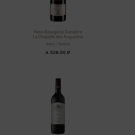
Henri Bourgeois Sancerre
La Chapelle des Augustins
AOP 2017 13% 0,75л
Вино
/
белое
4 528.00 ₽