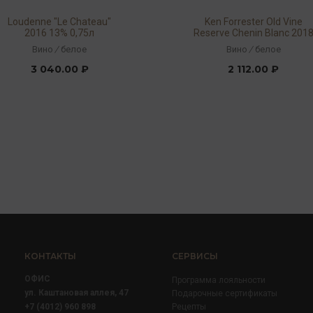
Loudenne "Le Chateau"
Ken Forrester Old Vine
2016 13% 0,75л
Reserve Chenin Blanc 201
14% 0,75л
Вино
/
белое
Вино
/
белое
3 040.00 ₽
2 112.00 ₽
КОНТАКТЫ
СЕРВИСЫ
ОФИС
Программа лояльности
ул. Каштановая аллея, 47
Подарочные сертификаты
+7 (4012) 960 898
Рецепты