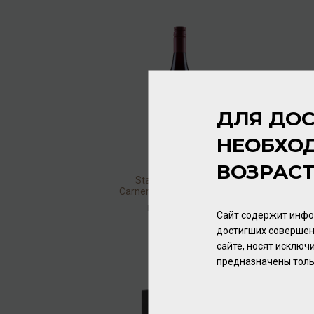
ДЛЯ ДОС
НЕОБХО
ВОЗРАС
Starmont Pinot Noir
Carneros 2012 14,5% 0,75л
Вино
/
красное
Сайт содержит инфо
4 784.00 ₽
достигших совершен
сайте, носят исклю
предназначены толь