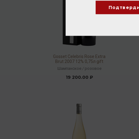
Подтверд
Gosset Сelebris Rose Extra
Brut 2007 12% 0,75л gift
box
Шампанское
/
розовое
19 200.00 ₽