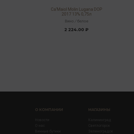
Ca'Maiol Molin Lugana DOP
2017 13% 0,75л
Вино
/
белое
2 224.00 ₽
О КОМПАНИИ
МАГАЗИНЫ
Новости
Калининград
О нас
Светлогорск
Винные бутики
Зеленоградск