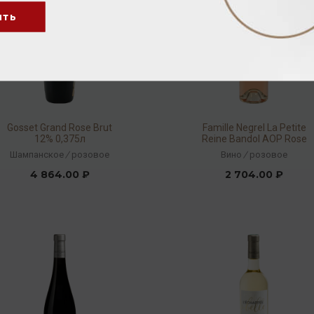
ить
Gosset Grand Rose Brut
Famille Negrel La Petite
12% 0,375л
Reine Bandol AOP Rose
2017 13% 0,75л
Шампанское
/
розовое
Вино
/
розовое
4 864.00 ₽
2 704.00 ₽