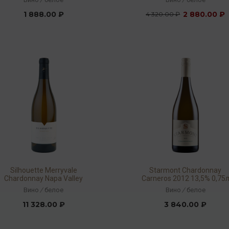
1 888.00 ₽
2 880.00 ₽
4 320.00 ₽
Silhouette Merryvale
Starmont Chardonnay
Chardonnay Napa Valley
Carneros 2012 13,5% 0,75
2012 14,5% 0,75л
Вино
/
белое
Вино
/
белое
11 328.00 ₽
3 840.00 ₽