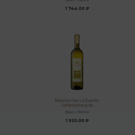
0,75л
1 744.00 ₽
Maurice Gay La Guerite
Johannisberg de
Chamoson Valais AOC
Вино
/
белое
2014 13,5% 0,75л
1 920.00 ₽