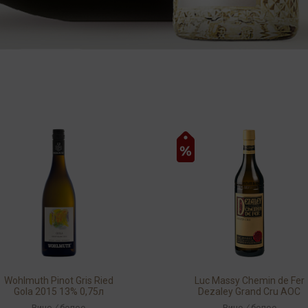
Wohlmuth Pinot Gris Ried
Luc Massy Chemin de Fer
Gola 2015 13% 0,75л
Dezaley Grand Cru AOC
2013 13% 0,7л
Вино
/
белое
Вино
/
белое