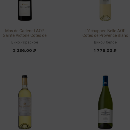
Mas de Cadenet AOP
Lˈéchappée Belle AOP
Sainte Victoire Cotes de
Cotes de Provence Blanc
Provence Rouge 2016 14%
2018 13% 0,75л
Вино
/
красное
Вино
/
белое
0,75л
2 336.00 ₽
1 776.00 ₽