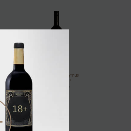
Elephant Hill Hieronymus
2013 14% 0,75л
Вино
/
красное
6 832.00 ₽