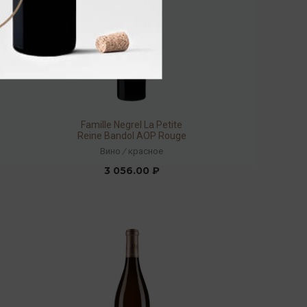
Famille Negrel La Petite
Reine Bandol AOP Rouge
2015 14,5% 0,75л
Вино
/
красное
3 056.00 ₽