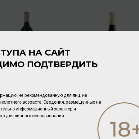
ТУПА НА САЙТ
ДИМО ПОДТВЕРДИТЬ
Т
Chateau Poitevin medoc
Clos Henri Pinot Noir 2014
2013 12,5% 0,75л
14,5% 0,75л
Вино
/
красное
Вино
/
красное
рмацию, не рекомендованную для лиц, не
2 480.00 ₽
4 192.00 ₽
нолетнего возраста. Сведения, размещенные на
чительно информационный характер и
ко для личного использования.