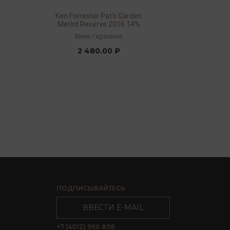
Ken Forrester Pat's Garden
8
Merlot Reserve 2016 14%
0,75л
Вино
/
красное
2 480.00 ₽
ПОДПИСЫВАЙТЕСЬ
ВВЕСТИ E-MAIL
+7 (4012) 960 898