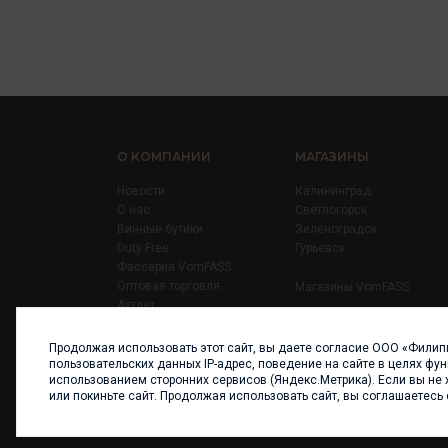
О КОМПАНИИ
МАГАЗИНЫ
Новости
Калининград
О нас
Светлогорск
Винные бутики
Зеленоградск
Duty Free
Гурьевск
Фассерия VomFASS
Оптовая торговля
Магазины VomFASS
Аутлет
Правила
Карьера
Продолжая использовать этот сайт, вы даете согласие ООО «Филип
Контакты
пользовательских данных IP-адрес, поведение на сайте в целях фу
использованием сторонних сервисов (Яндекс.Метрика). Если вы не 
или покиньте сайт. Продолжая использовать сайт, вы соглашаетесь