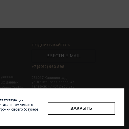
ПОДПИСЫВАЙТЕСЬ
ВВЕСТИ E-MAIL
+7 (4012) 960 898
х данных
236017 Калининград,
ул. Каштановая аллея, 47
ных данных
Телефон: +7 4012 960 898,
файлов Cookie
+7 4012 960 856
ответствующих
Написать нам
тики, в том числе с
ЗАКРЫТЬ
тройки своего браузера