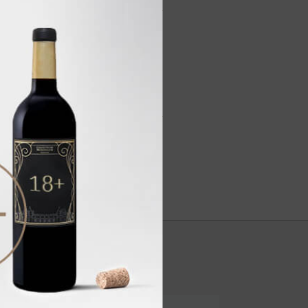
урмы *, карамель * 12%
 Какао: не менее 42%* *в
 продуктов. Компоненты,
дов 49 г.
 кДж