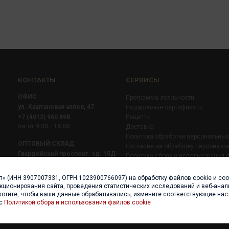
КОНТАКТЫ
СЕРВИСЫ
ОФИС
Программа лояльности
ул. Каштановая аллея, 47
Подарочные сертификаты
+7 (4012) 960 898
Рецепты
пн-пт 9:00 - 18:00
Доставка
Политика обработки персональны
ОПТОВЫЙ СКЛАД
Согласие на обработку персональ
Гвардейский проспект, зд. 15Д
Политика сбора и использования 
+7 (4012) 52 02 51
+7 (921) 710 02 51
п» (ИНН 3907007331, ОГРН 1023900766097) на обработку файлов cookie и со
пн-пт 8:00 - 17:00
нкционирования сайта, проведения статистических исследований и веб-анали
хотите, чтобы ваши данные обрабатывались, измените соответствующие нас
 с
Политикой сбора и использования файлов cookie