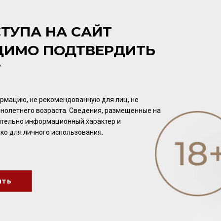
СОСТАВ
ТУПА НА САЙТ
тростниковый сахар *, какао-масса *, кешью * 20%, масло х
ДИМО ПОДТВЕРДИТЬ
(тростниковый сахар *, масло какао *), морская соль 0,75%.
шоколадной пропорции, * из контролируемых органических
Т
полученные с использованием ГМО, отсутствуют.
рмацию, не рекомендованную для лиц, не
ПИЩЕВАЯ ЦЕННОСТЬ
нолетнего возраста. Сведения, размещенные на
в 100 миллилитрах (граммах): белков 6 г., жиров 37 г., углево
Калорийность (энергетическая ценность): 551 кКал. / 2309
чительно информационный характер и
ко для личного использования.
ить