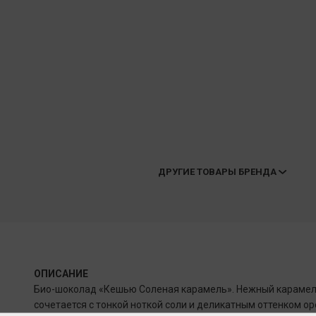
ДРУГИЕ ТОВАРЫ БРЕНДА
ОПИСАНИЕ
Био-шоколад «Кешью Соленая карамель». Нежный карамел
сочетается с тонкой ноткой соли и деликатным оттенком о