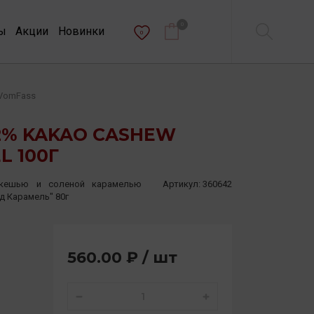
0
ы
Акции
Новинки
0
VomFass
2% KAKAO CASHEW
L 100Г
кешью и соленой карамелью
Артикул:
360642
 Карамель" 80г
560.00 ₽ / шт