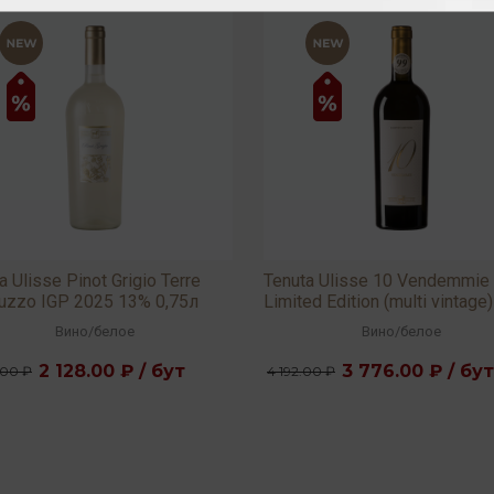
a Ulisse Pinot Grigio Terre
Tenuta Ulisse 10 Vendemmie
ruzzo IGP 2025 13% 0,75л
Limited Edition (multi vintage)
13,5% 0,75л
Вино
/
белое
Вино
/
белое
2 128.00 ₽ / бут
3 776.00 ₽ / бут
.00 ₽
4 192.00 ₽