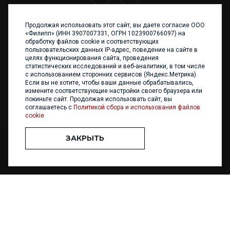
Продолжая использовать этот сайт, вы даете согласие ООО
+7 (4012) 960 898
«Филипп» (ИНН 3907007331, ОГРН 1023900766097) на
обработку файлов cookie и соответствующих
236017 Калининград,
пользовательских данных IP-адрес, поведение на сайте в
ул. Каштановая аллея, 47
целях функционирования сайта, проведения
Телефон: +7 4012 960 898,
статистических исследований и веб-аналитики, в том числе
+7 4012 960 856
с использованием сторонних сервисов (Яндекс.Метрика).
Если вы не хотите, чтобы ваши данные обрабатывались,
Написать нам
измените соответствующие настройки своего браузера или
покиньте сайт. Продолжая использовать сайт, вы
соглашаетесь с
Политикой сбора и использования файлов
cookie
ЗАКРЫТЬ
ООО «ФИЛИПП» © 2013 - 2026. Все права защищены
Разработка и
поддержка