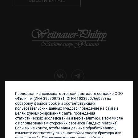
ВВЕСТИ E-MAIL
Продолжая использовать этот сайт, вы даете согласие ООО
+7 (4012) 960 898
«Филипп» (ИНН 3907007331, ОГРН 1023900766097) на
обработку файлов cookie и соответствующих
236017 Калининград,
пользовательских данных IP-адрес, поведение на сайте в
ул. Каштановая аллея, 47
целях функционирования сайта, проведения
Телефон: +7 4012 960 898,
статистических исследований и веб-аналитики, в том числе
+7 4012 960 856
с использованием сторонних сервисов (Яндекс.Метрика).
Если вы не хотите, чтобы ваши данные обрабатывались,
Написать нам
измените соответствующие настройки своего браузера или