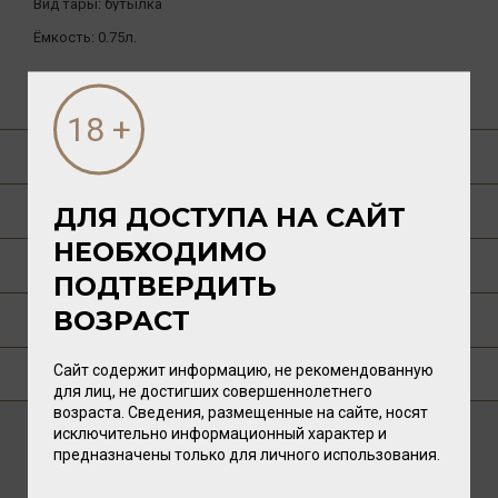
Вид тары:
бутылка
Ёмкость:
0.75л.
ДРУГИЕ ТОВАРЫ БРЕНДА
О ТОВАРЕ
ГАСТРОНОМИЯ
ДЛЯ ДОСТУПА НА САЙТ
НЕОБХОДИМО
О ПРОИЗВОДИТЕЛЕ
ПОДТВЕРДИТЬ
ВОЗРАСТ
ТЕХНОЛОГИЯ
Сайт содержит информацию, не рекомендованную
ГДЕ КУПИТЬ?
для лиц, не достигших совершеннолетнего
возраста. Сведения, размещенные на сайте, носят
исключительно информационный характер и
предназначены только для личного использования.
ВАМ ТАКЖЕ ПОНРАВИТСЯ