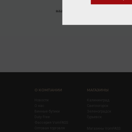
Вино
/
белое
480.00 ₽
832.00 ₽
О КОМПАНИИ
МАГАЗИНЫ
Новости
Калининград
О нас
Светлогорск
Винные бутики
Зеленоградск
Duty Free
Гурьевск
Фассерия VomFASS
Оптовая торговля
Магазины VomFASS