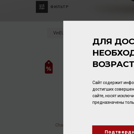
ФИЛЬТР
VinEU
Сбросить
2 товаров
ДЛЯ ДОС
НЕОБХО
ВОЗРАС
Сайт содержит инфо
достигших совершен
сайте, носят исклю
предназначены толь
Chantelys 10,5% 0,75л
(Blanc)
Подтверд