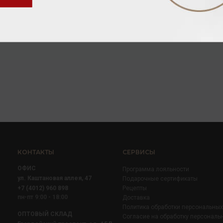
Вино
/
красное
864.00 ₽
КОНТАКТЫ
СЕРВИСЫ
ОФИС
Программа лояльности
ул. Каштановая аллея, 47
Подарочные сертификаты
+7 (4012) 960 898
Рецепты
пн-пт 9:00 - 18:00
Доставка
Политика обработки персональны
ОПТОВЫЙ СКЛАД
Согласие на обработку персональ