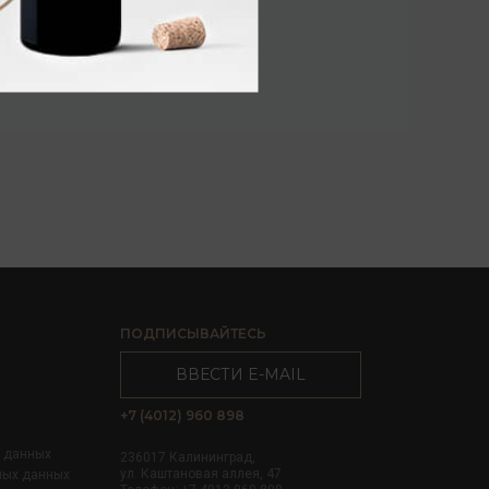
ПОДПИСЫВАЙТЕСЬ
ВВЕСТИ E-MAIL
+7 (4012) 960 898
х данных
236017 Калининград,
ул. Каштановая аллея, 47
ных данных