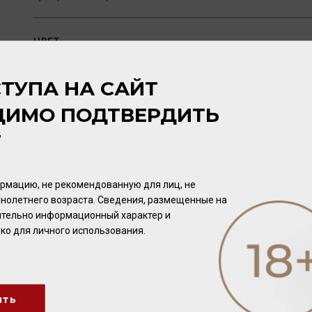
ЦВЕТ
Глубокий рубиновый цвет с фиолетовым отливом.
ТУПА НА САЙТ
АРОМАТ
ДИМО ПОДТВЕРДИТЬ
Букет ягодных ароматов (черника, слива) с пряными тонами
Т
ВКУС
Сочный и богатый вкус спелых сладких фруктов с мягкими
рмацию, не рекомендованную для лиц, не
длительным послевкусием.
нолетнего возраста. Сведения, размещенные на
чительно информационный характер и
ко для личного использования.
ПОТЕНЦИАЛ ВЫДЕРЖКИ
4-6 лет.
ить