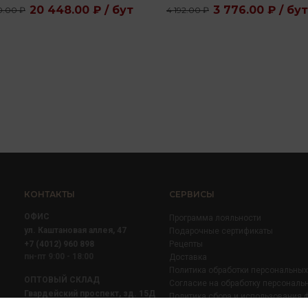
20 448.00 ₽ / бут
3 776.00 ₽ / бут
0.00 ₽
4 192.00 ₽
КОНТАКТЫ
СЕРВИСЫ
ОФИС
Программа лояльности
ул. Каштановая аллея, 47
Подарочные сертификаты
+7 (4012) 960 898
Рецепты
пн-пт 9:00 - 18:00
Доставка
Политика обработки персональны
ОПТОВЫЙ СКЛАД
Согласие на обработку персональ
Гвардейский проспект, зд. 15Д
Политика сбора и использования 
+7 (4012) 52 02 51