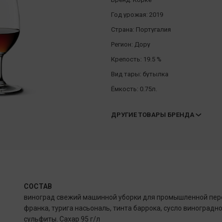
Год урожая:
2019
Страна:
Португалия
Регион:
Дору
Крепость:
19.5 %
Вид тары:
бутылка
Ёмкость:
0.75л.
ДРУГИЕ ТОВАРЫ БРЕНДА
СОСТАВ
виноград свежий машинной уборки для промышленной пере
франка, турига насьональ, тинта баррока, сусло виноградн
сульфиты. Сахар 95 г/л