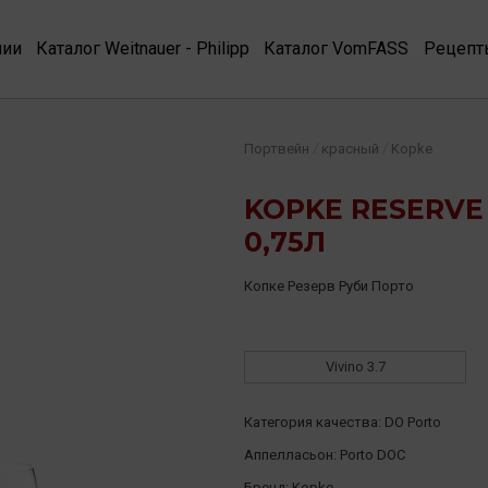
нии
Каталог Weitnauer - Philipp
Каталог VomFASS
Рецепт
/
/
Портвейн
красный
Kopke
KOPKE RESERVE 
0,75Л
Копке Резерв Руби Порто
Vivino
3.7
Категория качества:
DO Porto
Аппелласьон:
Porto DOC
Бренд:
Kopke