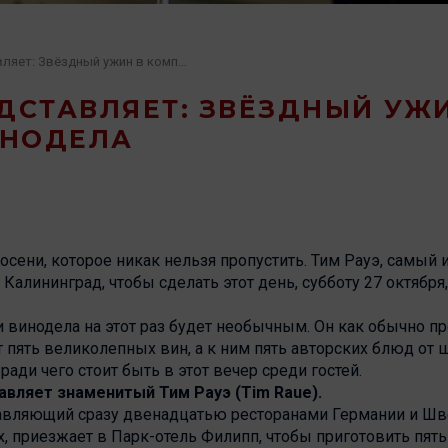
Тим Рауэ представляет: Звёздный ужин в компании винодела
ДСТАВЛЯЕТ: ЗВЁЗДНЫЙ УЖ
ИНОДЕЛА
 осени, которое никак нельзя пропустить. Тим Рауэ, самы
Калининград, чтобы сделать этот день, субботу 27 октябр
 винодела на этот раз будет необычным. Он как обычно пр
т пять великолепных вин, а к ним пять авторских блюд от
 ради чего стоит быть в этот вечер среди гостей.
вляет знаменитый Тим Рауэ (Tim Raue).
вляющий сразу двенадцатью ресторанами Германии и Шве
х, приезжает в Парк-отель Филипп, чтобы приготовить пят