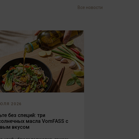
Все новости
ЮЛЯ 2026
те без специй: три
солнечных масла VomFASS с
овым вкусом