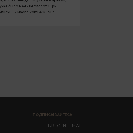
е, чтобы блюда получались яркими,
кухне было меньше хлопот? Три
лнечных масла VomFASS с на...
ПОДПИСЫВАЙТЕСЬ
ВВЕСТИ E-MAIL