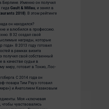
 в Берлине. Именно он получил
о гида
Gault & Millau
, и занял в
taurants 2018
). В этом рейтинге
рада он находился?
ухне и влюбился в профессию.
хню. В 32 создал свой
мыслимые награды, которые
года». В 2013 году готовил
стей в рамках визита
э получил свой собственный
е в качестве судьи в
у миру, готовит в Токио, Лос-
сберга. С 2014 года он
шеф-повара Тим Рауэ готовил
мира») и Анатолием Казаковым
гредиенты. Моя «ключевая
м, чтобы чувствовались