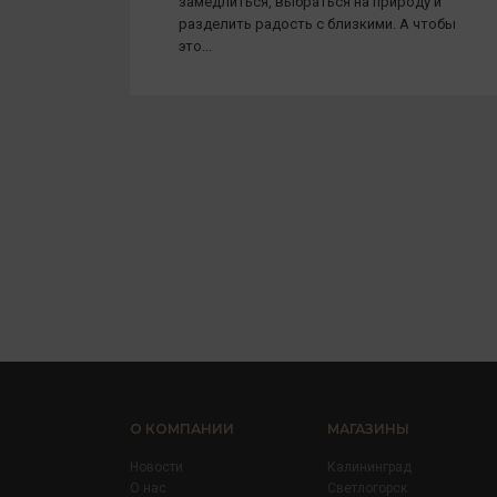
замедлиться, выбраться на природу и
разделить радость с близкими. А чтобы
это...
О КОМПАНИИ
МАГАЗИНЫ
Новости
Калининград
О нас
Светлогорск