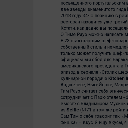
посвященного португальским ви
две звезды знаменитого гида
2018 году 34-ю позицию в рей
ресторан находится уже третий
Кстати, как давно вы посещал
О Тиме Рауэ можно написать м
В 23 стал старшим шеф-поваро
собственный стиль и немедле
только может получить шеф-по
официальный обед для Барака
американского президента в Г
эпизод в сериале «Столик шеф
кулинарной передаче
Kitchen 
Анджелесе, Нью-Йорке, Мадр
Тим Рауэ считает себя этничес
сотрудничает с Парк-отелем «
вместе с Владимиром Мухины
из
Selfie
(№71 в том же рейтин
Сам Тим о себе говорит так: «
фишка» – вкус. Я ищу вкусы, я