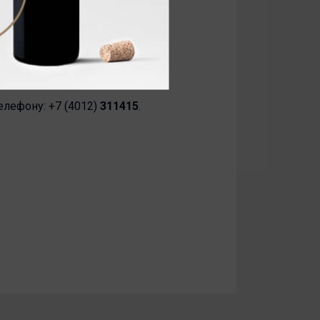
водчика, а также общаться с
 затягивайте с решением.
п»
, Берлинское шоссе, 11-К.
на предоставляется 20% скидка
телефону: +7 (4012)
311415
.