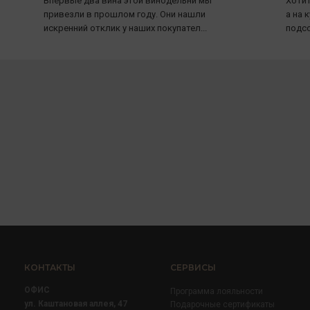
Впервые два вина этой винодельни мы
Хотит
привезли в прошлом году. Они нашли
а на 
искренний отклик у наших покупател...
подсо
КОНТАКТЫ
СЕРВИСЫ
ОФИС
Программа лояльности
ул. Каштановая аллея, 47
Подарочные сертификаты