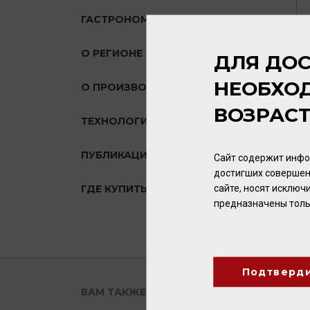
ГАСТРОНОМИЯ
О РЕГИОНЕ
ДЛЯ ДОС
НЕОБХО
О ПРОИЗВОДИТЕЛЕ
ВОЗРАС
ТЕХНОЛОГИЯ
ПУБЛИКАЦИИ О ТОВАРЕ
Сайт содержит инфо
достигших совершен
сайте, носят исклю
ГДЕ КУПИТЬ?
предназначены толь
Подтверд
ВАМ ТАКЖЕ ПОНРАВИТСЯ