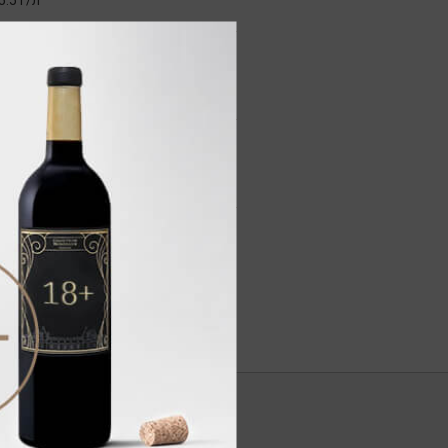
.5 г/л
в.
нами.