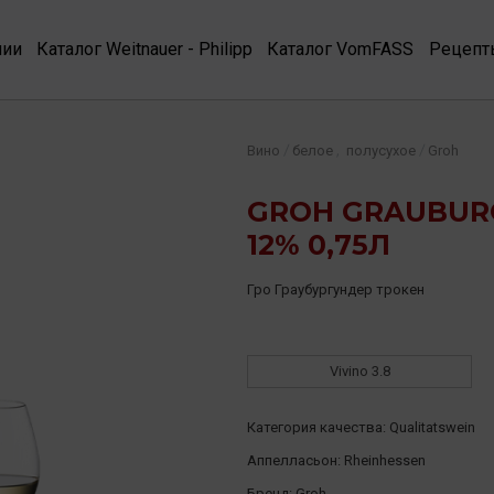
нии
Каталог Weitnauer - Philipp
Каталог VomFASS
Рецепт
,
/
/
Вино
белое
полусухое
Groh
GROH GRAUBUR
12% 0,75Л
Гро Граубургундер трокен
Vivino
3.8
Категория качества:
Qualitatswein
Аппелласьон:
Rheinhessen
Бренд:
Groh