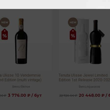
ta Ulisse 10 Vendemmie
Tenuta Ulisse Jewel Limited
ed Edition (multi vintage)
Edition 1st Release 2020-20
 0,75л
2022 15,5% 0,75л
Вино
/
белое
Вино
/
красное
3 776.00 ₽ / бут
20 448.00 ₽ / 
.00 ₽
22 720.00 ₽