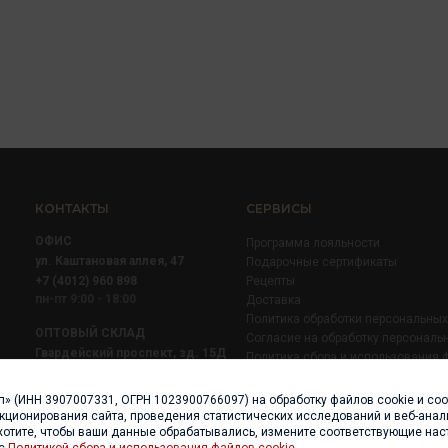
КОНТАКТЫ
СЕРВИСЫ
ОФИС
Программа лояльности
ул. Каштановая аллея, 47
Подарочные сертификаты
+7 (4012) 960 898
Рецепты
пн-пт 9:00 - 18:00
Доставка
Политика обработки персональны
ОПТОВЫЙ СКЛАД
Согласие на обработку персональ
Гвардейский проспект, зд. 15Д
Политика сбора и использования 
+7 (4012) 52 02 51
+7 (921) 710 02 51
п» (ИНН 3907007331, ОГРН 1023900766097) на обработку файлов cookie и со
пн-пт 8:00 - 17:00
нкционирования сайта, проведения статистических исследований и веб-анали
хотите, чтобы ваши данные обрабатывались, измените соответствующие нас