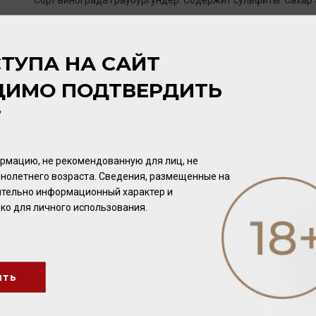
Сорт винограда Граубургундер. Содержит сульфиты. Сахар 5
ЦВЕТ
ТУПА НА САЙТ
Бледно-желтый с зеленоватыми отблесками.
ДИМО ПОДТВЕРДИТЬ
АРОМАТ
Т
Насыщенный, с нотами медовой дыни и косточковых фрукто
рмацию, не рекомендованную для лиц, не
ВКУС
нолетнего возраста. Сведения, размещенные на
Округлый, свежий и в то же время мощный, с ореховыми то
чительно информационный характер и
ко для личного использования.
ить