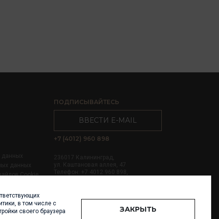
ПОДПИСЫВАЙТЕСЬ
ВВЕСТИ E-MAIL
+7 (4012) 960 898
х данных
236017 Калининград,
ул. Каштановая аллея, 47
ных данных
Телефон: +7 4012 960 898,
файлов Cookie
+7 4012 960 856
ответствующих
Написать нам
тики, в том числе с
ЗАКРЫТЬ
тройки своего браузера