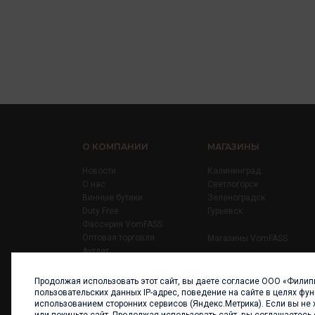
О КОМПАНИИ
МАГАЗИНЫ
Новости
Калининград
О нас
Светлогорск
Винные бутики
Зеленоградск
Duty Free
Гурьевск
Фассерия VomFASS
Оптовая торговля
Магазины VomFASS
Аутлет
Правила
Карьера
Продолжая использовать этот сайт, вы даете согласие ООО «Филип
Контакты
пользовательских данных IP-адрес, поведение на сайте в целях фу
использованием сторонних сервисов (Яндекс.Метрика). Если вы не 