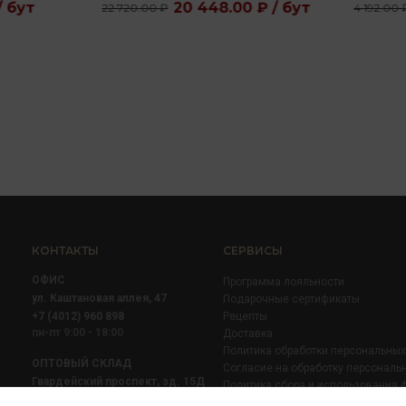
20 448.00 ₽ / бут
3 776.00 ₽ / бут
0.00 ₽
4 192.00 ₽
КОНТАКТЫ
СЕРВИСЫ
ОФИС
Программа лояльности
ул. Каштановая аллея, 47
Подарочные сертификаты
+7 (4012) 960 898
Рецепты
пн-пт 9:00 - 18:00
Доставка
Политика обработки персональны
ОПТОВЫЙ СКЛАД
Согласие на обработку персональ
Гвардейский проспект, зд. 15Д
Политика сбора и использования 
+7 (4012) 52 02 51