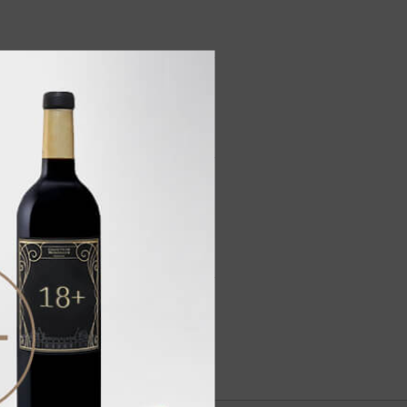
блока, абрикосового
 и медовых сот.
слотностью и
харенного лимона, оттенками