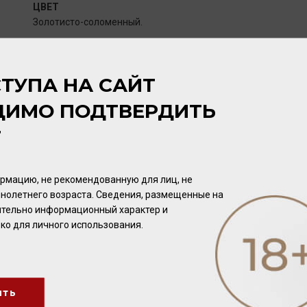
ЦВЕТ
Золотисто-соломенный.
АРОМАТ
ТУПА НА САЙТ
Богатый, сложный, раскрывается нотами желтого спелого я
мармелада, апельсиновых цукатов, оттенками имбиря, меда
ДИМО ПОДТВЕРДИТЬ
Т
ВКУС
Насыщенный, с отличным балансом между освежающей ки
соблазнительностью сладостью желтых сухофруктов, заса
рмацию, не рекомендованную для лиц, не
меда в длительном послевкусии.
нолетнего возраста. Сведения, размещенные на
чительно информационный характер и
ко для личного использования.
ПОТЕНЦИАЛ ВЫДЕРЖКИ
20 лет.
ить