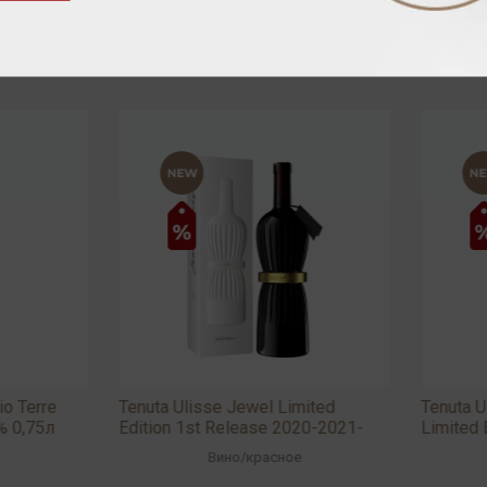
a Ulisse Jewel Limited
Tenuta Ulisse 10 Vendemmie
on 1st Release 2020-2021-
Limited Edition (multi vintage)
 15,5% 0,75л
13,5% 0,75л
Вино
/
красное
Вино
/
белое