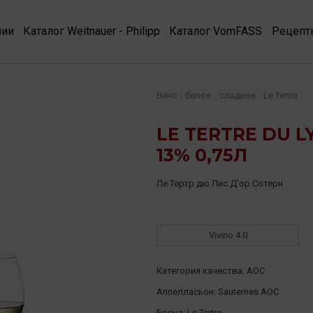
нии
Каталог Weitnauer - Philipp
Каталог VomFASS
Рецепт
,
/
/
Вино
белое
сладкое
Le Tertre
LE TERTRE DU L
13% 0,75Л
Ле Тертр дю Лис Д'ор Сотерн
Vivino
4.0
Категория качества:
AOC
Аппелласьон:
Sauternes AOC
Бренд:
Le Tertre