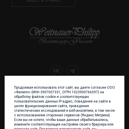
ВВЕСТИ E-MAIL
Продолжая использовать этот сайт, вы даете согласие ООО
+7 (4012) 960 898
«Филипп» (ИНН 3907007331, ОГРН 1023900766097) на
обработку файлов cookie и соответствующих
236017 Калининград,
пользовательских данных IP-адрес, поведение на сайте в
ул. Каштановая аллея, 47
целях функционирования сайта, проведения
Телефон: +7 4012 960 898,
статистических исследований и веб-аналитики, в том числе
+7 4012 960 856
с использованием сторонних сервисов (Яндекс.Метрика).
Если вы не хотите, чтобы ваши данные обрабатывались,
Написать нам
измените соответствующие настройки своего браузера или