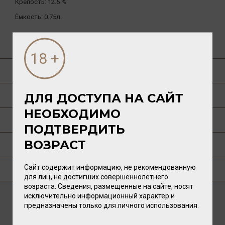
Крепость:
12.5 %
Ёмкость:
0.75л.
ДРУГИЕ ТОВАРЫ БРЕНДА
О ТОВАРЕ
О РЕГИОНЕ
ДЛЯ ДОСТУПА НА САЙТ
НЕОБХОДИМО
ТЕХНОЛОГИЯ
ПОДТВЕРДИТЬ
ВОЗРАСТ
ПУБЛИКАЦИИ О ТОВАРЕ
Сайт содержит информацию, не рекомендованную
ГДЕ КУПИТЬ?
для лиц, не достигших совершеннолетнего
возраста. Сведения, размещенные на сайте, носят
исключительно информационный характер и
предназначены только для личного использования.
ВАМ ТАКЖЕ ПОНРАВИТСЯ