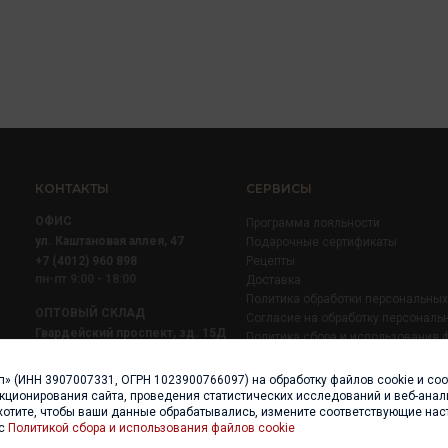
КОНТАКТЫ
СЕРВИСЫ
ОФИС
Программа лояльности
ул. Каштановая аллея, 47
Подарочные сертификаты
+7 (4012) 960 898
Рецепты
пн-пт 9:00 - 18:00
Доставка
Политика обработки персональны
ОПТОВЫЙ СКЛАД
Согласие на обработку персональ
Гвардейский проспект, зд. 15Д
Политика сбора и использования 
+7 (4012) 52 02 51
+7 (921) 710 02 51
п» (ИНН 3907007331, ОГРН 1023900766097) на обработку файлов cookie и со
пн-пт 8:00 - 17:00
нкционирования сайта, проведения статистических исследований и веб-анали
хотите, чтобы ваши данные обрабатывались, измените соответствующие нас
 с
Политикой сбора и использования файлов cookie