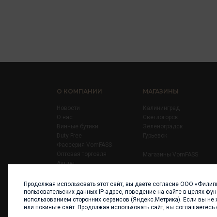
О КОМПАНИИ
МАГАЗИНЫ
Новости
Калининград
О нас
Светлогорск
Винные бутики
Зеленоградск
Duty Free
Гурьевск
Фассерия VomFASS
Оптовая торговля
Магазины VomFASS
Аутлет
Правила
Карьера
Продолжая использовать этот сайт, вы даете согласие ООО «Филип
Контакты
пользовательских данных IP-адрес, поведение на сайте в целях фу
использованием сторонних сервисов (Яндекс.Метрика). Если вы не 
или покиньте сайт. Продолжая использовать сайт, вы соглашаетесь