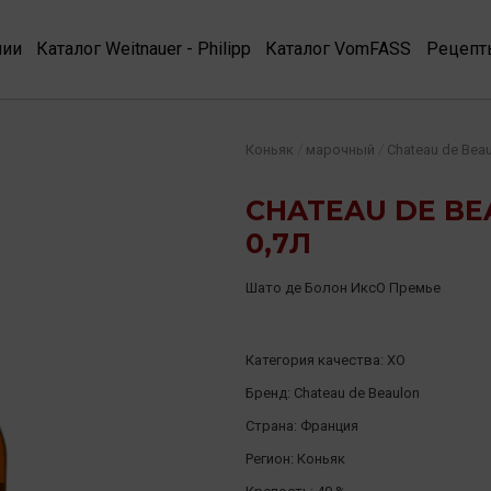
нии
Каталог Weitnauer - Philipp
Каталог VomFASS
Рецепт
/
/
Коньяк
марочный
Chateau de Bea
CHATEAU DE BE
0,7Л
Шато де Болон ИксО Премье
Категория качества:
XO
Бренд:
Chateau de Beaulon
Страна:
Франция
Регион:
Коньяк