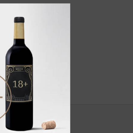
я, корицы, сплетающиеся с
долгим послевкусием.