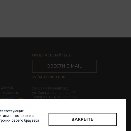
ПОДПИСЫВАЙТЕСЬ
ВВЕСТИ E-MAIL
+7 (4012) 960 898
х данных
236017 Калининград,
ул. Каштановая аллея, 47
ных данных
Телефон: +7 4012 960 898,
файлов Cookie
+7 4012 960 856
ответствующих
Написать нам
тики, в том числе с
ЗАКРЫТЬ
тройки своего браузера