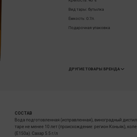
Крепость:
40 %
Вид тары:
бутылка
Ёмкость:
0.7л.
Подарочная упаковка
ДРУГИЕ ТОВАРЫ БРЕНДА
СОСТАВ
Вода подготовленная (исправленная), виноградный дисти
таре не менее 10 лет (происхождение: регион Коньяк), кол
(Е150а). Сахар 5.5 г/л