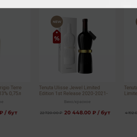
a Ulisse Jewel Limited
Tenuta Ulisse 10 Vendemmie
on 1st Release 2020-2021-
Limited Edition (multi vintage)
 15,5% 0,75л
13,5% 0,75л
Вино
/
красное
Вино
/
белое
20 448.00 ₽ / бут
3 776.00 ₽ / бут
0.00 ₽
4 192.00 ₽