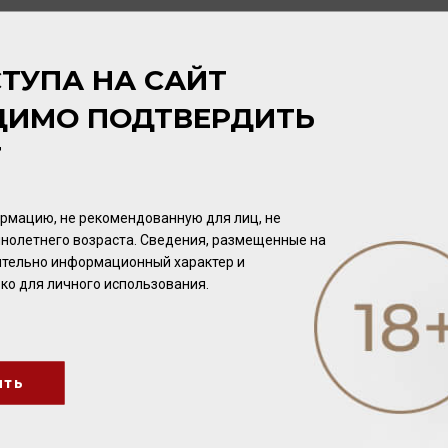
ЦВЕТ
ТУПА НА САЙТ
Золотистый с оранжевыми отблесками.
ДИМО ПОДТВЕРДИТЬ
АРОМАТ
Т
Букет ароматов насыщен: чувствуются нотки хлеба, миндал
нюансами персика и корицы.
рмацию, не рекомендованную для лиц, не
нолетнего возраста. Сведения, размещенные на
ВКУС
чительно информационный характер и
Вкус необычайно богат: с нотами апельсина и невероятно 
ко для личного использования.
ить