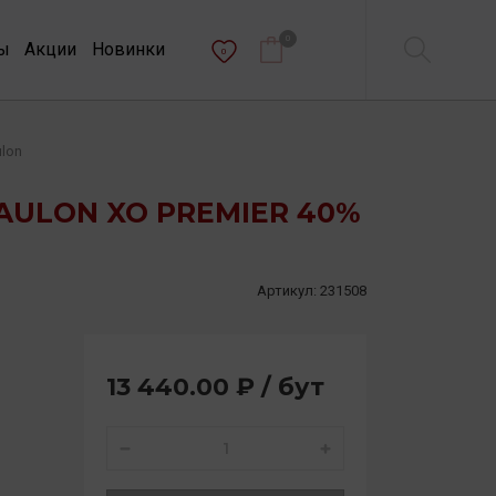
0
ы
Акции
Новинки
0
ulon
AULON XO PREMIER 40%
Артикул:
231508
13 440.00 ₽ / бут