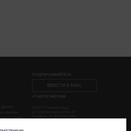
ПОДПИСЫВАЙТЕСЬ
ВВЕСТИ E-MAIL
+7 (4012) 960 898
х данных
236017 Калининград,
ул. Каштановая аллея, 47
ных данных
Телефон: +7 4012 960 898,
файлов Cookie
+7 4012 960 856
ответствующих
Написать нам