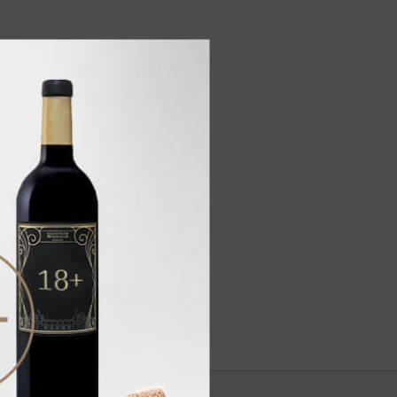
нотки пчелиного воска,
ли.
гое послевкусие.