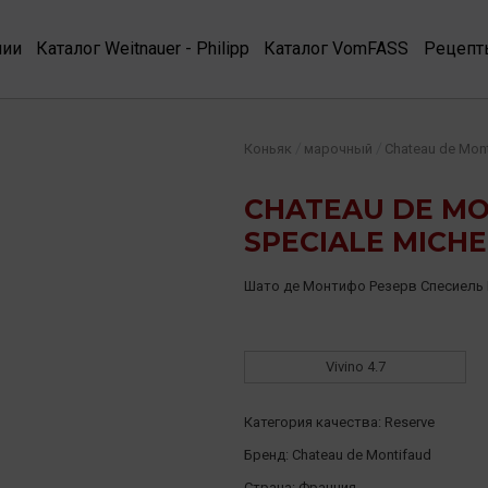
нии
Каталог Weitnauer - Philipp
Каталог VomFASS
Рецепт
/
/
Коньяк
марочный
Chateau de Mon
CHATEAU DE MO
SPECIALE MICHE
Шато де Монтифо Резерв Спесиель
Vivino
4.7
Категория качества:
Reserve
Бренд:
Chateau de Montifaud
Страна:
Франция