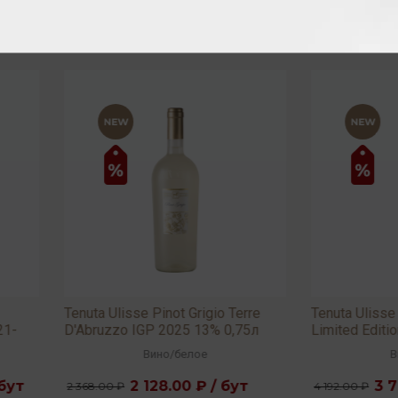
a Ulisse Pinot Grigio Terre
Tenuta Ulisse 10 Vendemmie
ruzzo IGP 2025 13% 0,75л
Limited Edition (multi vintage)
13,5% 0,75л
Вино
/
белое
Вино
/
белое
2 128.00 ₽ / бут
3 776.00 ₽ / бут
.00 ₽
4 192.00 ₽