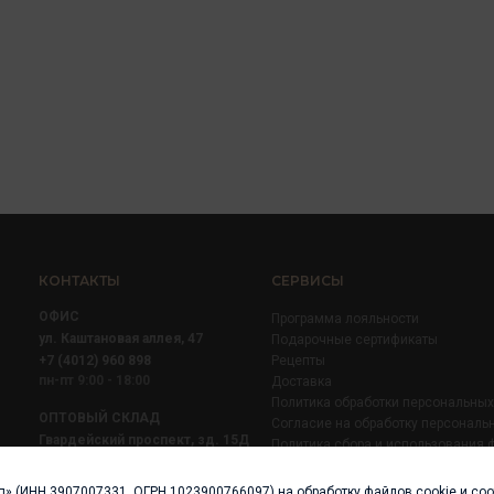
КОНТАКТЫ
СЕРВИСЫ
ОФИС
Программа лояльности
ул. Каштановая аллея, 47
Подарочные сертификаты
+7 (4012) 960 898
Рецепты
пн-пт 9:00 - 18:00
Доставка
Политика обработки персональны
ОПТОВЫЙ СКЛАД
Согласие на обработку персональ
Гвардейский проспект, зд. 15Д
Политика сбора и использования 
+7 (4012) 52 02 51
+7 (921) 710 02 51
п» (ИНН 3907007331, ОГРН 1023900766097) на обработку файлов cookie и со