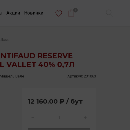
0
ы
Акции
Новинки
0
tifaud
NTIFAUD RESERVE
L VALLET 40% 0,7Л
 Мишель Вале
Артикул:
231063
12 160.00 ₽ / бут