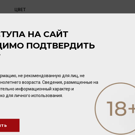
ЦВЕТ
Золотисто-медный.
ТУПА НА САЙТ
АРОМАТ
ДИМО ПОДТВЕРДИТЬ
Изысканный аромат, в котором гармонично переплетаются 
табачных листьев, сухоцвета (акация, липа, жасмин) и вани
Т
ВКУС
рмацию, не рекомендованную для лиц, не
Мягкий, округлый, с нотами кураги, чернослива и дуба. Дол
нолетнего возраста. Сведения, размещенные на
чительно информационный характер и
ко для личного использования.
ПОТЕНЦИАЛ ВЫДЕРЖКИ
Выдержка 15 лет.
ить