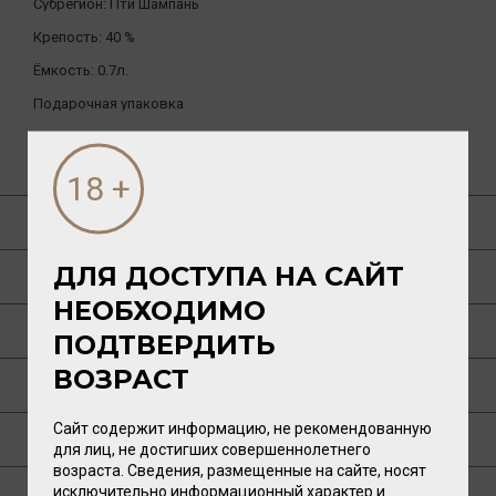
Субрегион:
Пти Шампань
Крепость:
40 %
Ёмкость:
0.7л.
Подарочная упаковка
ДРУГИЕ ТОВАРЫ БРЕНДА
О ТОВАРЕ
ДЛЯ ДОСТУПА НА САЙТ
ГАСТРОНОМИЯ
НЕОБХОДИМО
О РЕГИОНЕ
ПОДТВЕРДИТЬ
ВОЗРАСТ
О ПРОИЗВОДИТЕЛЕ
Сайт содержит информацию, не рекомендованную
ТЕХНОЛОГИЯ
для лиц, не достигших совершеннолетнего
возраста. Сведения, размещенные на сайте, носят
исключительно информационный характер и
ГДЕ КУПИТЬ?