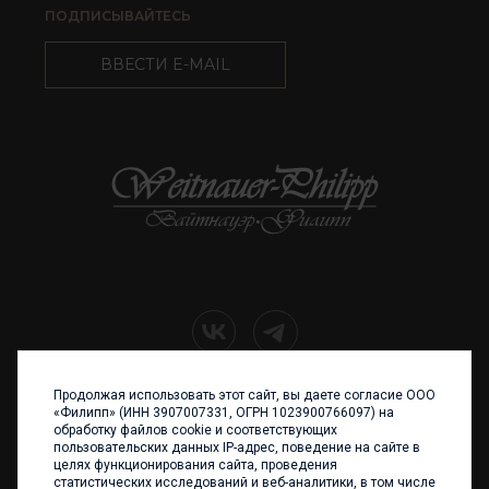
ПОДПИСЫВАЙТЕСЬ
ВВЕСТИ E-MAIL
Продолжая использовать этот сайт, вы даете согласие ООО
+7 (4012) 960 898
«Филипп» (ИНН 3907007331, ОГРН 1023900766097) на
обработку файлов cookie и соответствующих
236017 Калининград,
пользовательских данных IP-адрес, поведение на сайте в
ул. Каштановая аллея, 47
целях функционирования сайта, проведения
Телефон: +7 4012 960 898,
статистических исследований и веб-аналитики, в том числе
+7 4012 960 856