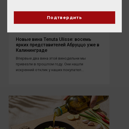
Подтвердить
03 АВГУСТА 2026
Новые вина Tenuta Ulisse: восемь
ярких представителей Абруццо уже в
Калининграде
Впервые два вина этой винодельни мы
привезли в прошлом году. Они нашли
искренний отклик у наших покупател...