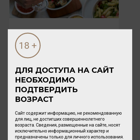
05 АВГУСТА 2026
ПИКНИК с vomFASS и Вайтнауэр-
Филипп
Лето — время, когда хочется замедлиться,
выбраться на природу и разделить радость с
ДЛЯ ДОСТУПА НА САЙТ
близкими. А чтобы это...
НЕОБХОДИМО
ПОДТВЕРДИТЬ
ВОЗРАСТ
Сайт содержит информацию, не рекомендованную
для лиц, не достигших совершеннолетнего
возраста. Сведения, размещенные на сайте, носят
исключительно информационный характер и
предназначены только для личного использования.