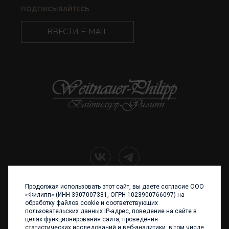
ПОДПИСЫВАЙТЕСЬ
ВВЕСТИ E-MAIL
Продолжая использовать этот сайт, вы даете согласие ООО
+7 (4012) 960 898
«Филипп» (ИНН 3907007331, ОГРН 1023900766097) на
обработку файлов cookie и соответствующих
236017 Калининград,
пользовательских данных IP-адрес, поведение на сайте в
ул. Каштановая аллея, 47
целях функционирования сайта, проведения
Телефон: +7 4012 960 898,
статистических исследований и веб-аналитики, в том числе
+7 4012 960 856