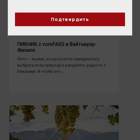
Подтвердить
05 АВГУСТА 2026
ПИКНИК с vomFASS и Вайтнауэр-
Филипп
Лето — время, когда хочется замедлиться,
выбраться на природу и разделить радость с
близкими. А чтобы это...