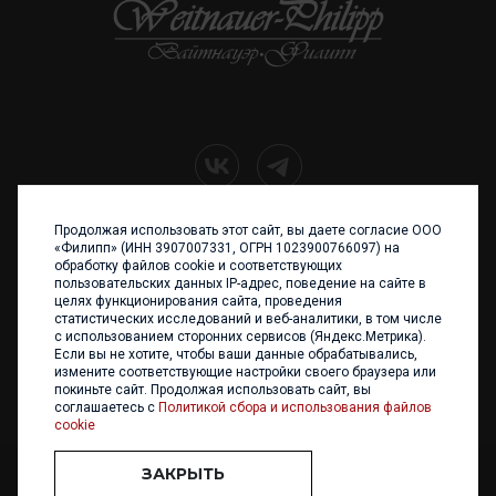
Продолжая использовать этот сайт, вы даете согласие ООО
+7 (4012) 960 898
«Филипп» (ИНН 3907007331, ОГРН 1023900766097) на
обработку файлов cookie и соответствующих
236017 Калининград,
пользовательских данных IP-адрес, поведение на сайте в
ул. Каштановая аллея, 47
целях функционирования сайта, проведения
Телефон: +7 4012 960 898,
статистических исследований и веб-аналитики, в том числе
+7 4012 960 856
с использованием сторонних сервисов (Яндекс.Метрика).
Если вы не хотите, чтобы ваши данные обрабатывались,
Написать нам
измените соответствующие настройки своего браузера или
покиньте сайт. Продолжая использовать сайт, вы
соглашаетесь с
Политикой сбора и использования файлов
cookie
ЗАКРЫТЬ
ООО «ФИЛИПП» © 2013 - 2026. Все права защищены