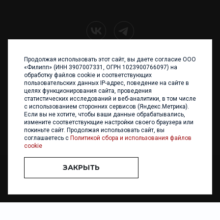
Продолжая использовать этот сайт, вы даете согласие ООО
+7 (4012) 960 898
«Филипп» (ИНН 3907007331, ОГРН 1023900766097) на
обработку файлов cookie и соответствующих
236017 Калининград,
пользовательских данных IP-адрес, поведение на сайте в
ул. Каштановая аллея, 47
целях функционирования сайта, проведения
Телефон: +7 4012 960 898,
статистических исследований и веб-аналитики, в том числе
+7 4012 960 856
с использованием сторонних сервисов (Яндекс.Метрика).
Если вы не хотите, чтобы ваши данные обрабатывались,
Написать нам
измените соответствующие настройки своего браузера или
покиньте сайт. Продолжая использовать сайт, вы
соглашаетесь с
Политикой сбора и использования файлов
cookie
ЗАКРЫТЬ
ООО «ФИЛИПП» © 2013 - 2026. Все права защищены
Разработка и
поддержка