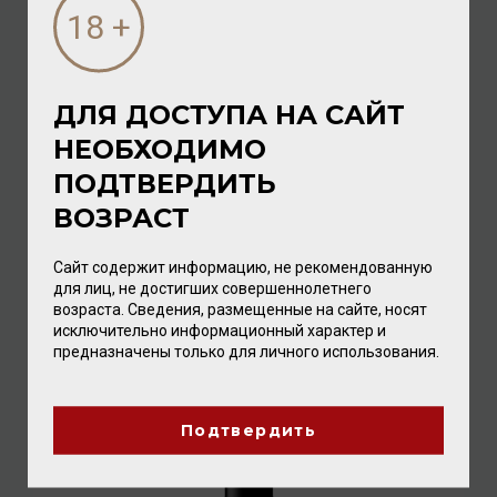
ДЛЯ ДОСТУПА НА САЙТ
НЕОБХОДИМО
Clos Malverne Frescavino Sauvignon Blanc 2023 14%
0,75л
ПОДТВЕРДИТЬ
Вино
/
белое
ВОЗРАСТ
1 568.00 ₽
Сайт содержит информацию, не рекомендованную
для лиц, не достигших совершеннолетнего
возраста. Сведения, размещенные на сайте, носят
исключительно информационный характер и
предназначены только для личного использования.
Подтвердить