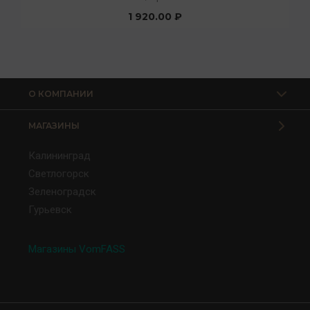
1 920.00 ₽
О КОМПАНИИ
МАГАЗИНЫ
Калининград
Светлогорск
Зеленоградск
Гурьевск
Магазины VomFASS