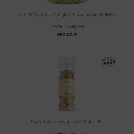
Café de Paris Dip 120г glass, FassZination GERMAN
Специи
/
приправа
592.00 ₽
Pasta & Pizzagewürz in der Mühle 40г
Специи
/
приправа