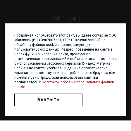
Продолжая использовать этот сайт, вы даете согласие ООО
+7 (4012) 960 898
«Филипп» (ИНН 3907007331, ОГРН 1023900766097) на
обработку файлов cookie и соответствующих
236017 Калининград,
пользовательских данных IP-адрес, поведение на сайте в
ул. Каштановая аллея, 47
целях функционирования сайта, проведения
Телефон: +7 4012 960 898,
статистических исследований и веб-аналитики, в том числе
+7 4012 960 856
с использованием сторонних сервисов (Яндекс.Метрика).
Если вы не хотите, чтобы ваши данные обрабатывались,
Написать нам
измените соответствующие настройки своего браузера или
покиньте сайт. Продолжая использовать сайт, вы
соглашаетесь с
Политикой сбора и использования файлов
cookie
ЗАКРЫТЬ
ООО «ФИЛИПП» © 2013 - 2026. Все права защищены
Разработка и
поддержка