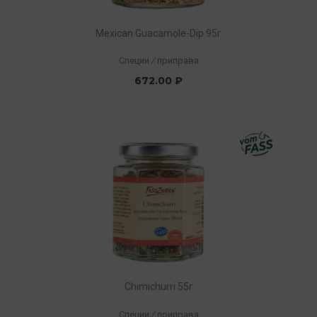
Mexican Guacamole-Dip 95г
Специи
/
приправа
672.00 ₽
Chimichurri 55г
Специи
/
приправа