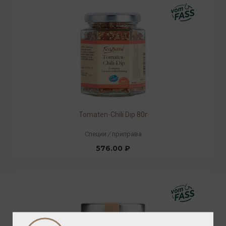
Tomaten-Chili Dip 80г
Специи
/
приправа
576.00 ₽