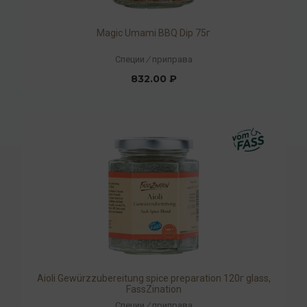
Magic Umami BBQ Dip 75г
Специи
/
приправа
832.00 ₽
Aioli Gewürzzubereitung spice preparation 120г glass,
FassZination
Специи
/
приправа