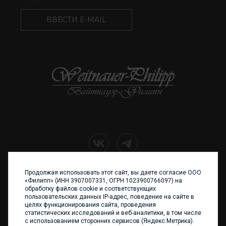
ВВЕСТИ E-MAIL
Продолжая использовать этот сайт, вы даете согласие ООО
+7 (4012) 960 898
«Филипп» (ИНН 3907007331, ОГРН 1023900766097) на
обработку файлов cookie и соответствующих
236017 Калининград,
пользовательских данных IP-адрес, поведение на сайте в
ул. Каштановая аллея, 47
целях функционирования сайта, проведения
Телефон: +7 4012 960 898,
статистических исследований и веб-аналитики, в том числе
+7 4012 960 856
с использованием сторонних сервисов (Яндекс.Метрика).