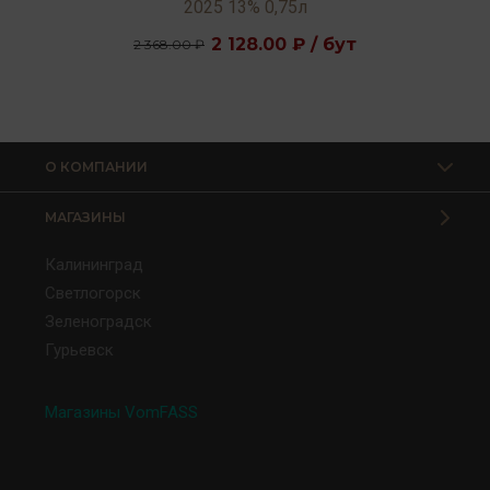
2025 13% 0,75л
2 128.00 ₽ / бут
2 368.00 ₽
О КОМПАНИИ
МАГАЗИНЫ
Калининград
Светлогорск
Зеленоградск
Гурьевск
Магазины VomFASS