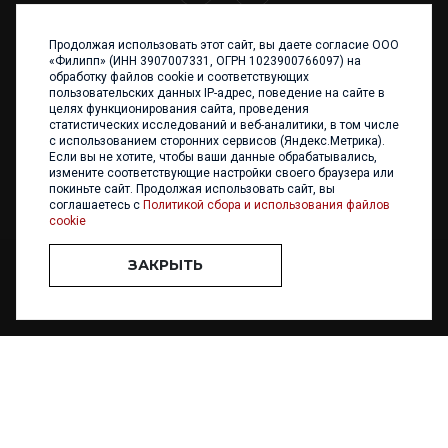
Продолжая использовать этот сайт, вы даете согласие ООО
+7 (4012) 960 898
«Филипп» (ИНН 3907007331, ОГРН 1023900766097) на
обработку файлов cookie и соответствующих
236017 Калининград,
пользовательских данных IP-адрес, поведение на сайте в
ул. Каштановая аллея, 47
целях функционирования сайта, проведения
Телефон: +7 4012 960 898,
статистических исследований и веб-аналитики, в том числе
+7 4012 960 856
с использованием сторонних сервисов (Яндекс.Метрика).
Если вы не хотите, чтобы ваши данные обрабатывались,
Написать нам
измените соответствующие настройки своего браузера или
покиньте сайт. Продолжая использовать сайт, вы
соглашаетесь с
Политикой сбора и использования файлов
cookie
ЗАКРЫТЬ
ООО «ФИЛИПП» © 2013 - 2026. Все права защищены
Разработка и
поддержка