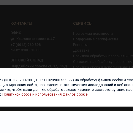
КОНТАКТЫ
СЕРВИСЫ
ОФИС
Программа лояльности
ул. Каштановая аллея, 47
Подарочные сертификаты
+7 (4012) 960 898
Рецепты
пн-пт 9:00 - 18:00
Доставка
Политика обработки персональны
ОПТОВЫЙ СКЛАД
Согласие на обработку персональ
Гвардейский проспект, зд. 15Д
Политика сбора и использования 
+7 (4012) 52 02 51
+7 (921) 710 02 51
п» (ИНН 3907007331, ОГРН 1023900766097) на обработку файлов cookie и со
пн-пт 8:00 - 17:00
нкционирования сайта, проведения статистических исследований и веб-анали
хотите, чтобы ваши данные обрабатывались, измените соответствующие нас
 с
Политикой сбора и использования файлов cookie
ы