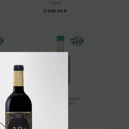
Граппа
3 696.00 ₽
Grappa Riserva matured in
Port casks 42% 0,35л
Граппа
4 736.00 ₽