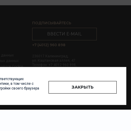
ПОДПИСЫВАЙТЕСЬ
ВВЕСТИ E-MAIL
+7 (4012) 960 898
х данных
236017 Калининград,
ул. Каштановая аллея, 47
ных данных
Телефон: +7 4012 960 898,
файлов Cookie
+7 4012 960 856
ответствующих
Написать нам
тики, в том числе с
ЗАКРЫТЬ
тройки своего браузера
Разработка и
поддержка