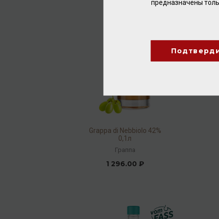
предназначены толь
Подтверд
Grappa di Nebbiolo 42%
0,1л
Граппа
1 296.00 ₽