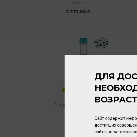
Граппа
2 272.00 ₽
ДЛЯ ДОС
НЕОБХО
ВОЗРАС
Grappa Gewurztraminer
40% 0,35л
Граппа
Сайт содержит инфо
достигших совершен
2 432.00 ₽
сайте, носят исклю