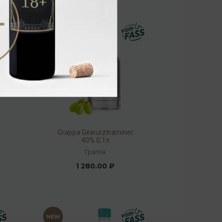
Grappa Gewurztraminer
40% 0,1л
Граппа
1 280.00 ₽