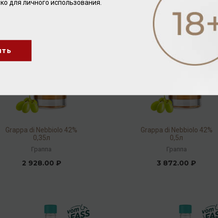
ко для личного использования.
ить
Grappa di Nebbiolo 42%
Grappa di Nebbiolo 42%
0,35л
0,5л
Граппа
Граппа
2 928.00 ₽
3 872.00 ₽