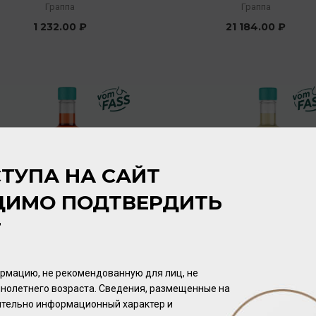
Граппа
Граппа
1 232.00 ₽
21 184.00 ₽
ТУПА НА САЙТ
ДИМО ПОДТВЕРДИТЬ
Т
Grappa di Recioto
Grappa Riserva matured in
Amarone 45% 0,35л
Port casks 42% 0,1л
Граппа
Граппа
рмацию, не рекомендованную для лиц, не
нолетнего возраста. Сведения, размещенные на
2 656.00 ₽
1 856.00 ₽
чительно информационный характер и