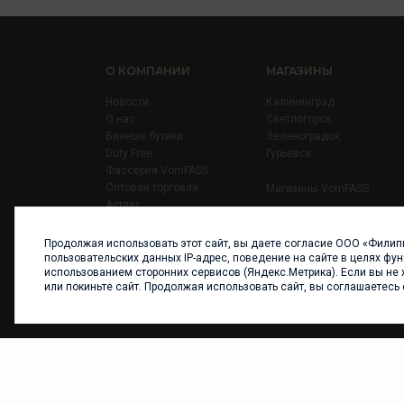
О КОМПАНИИ
МАГАЗИНЫ
Новости
Калининград
О нас
Светлогорск
Винные бутики
Зеленоградск
Duty Free
Гурьевск
Фассерия VomFASS
Оптовая торговля
Магазины VomFASS
Аутлет
Правила
Карьера
Продолжая использовать этот сайт, вы даете согласие ООО «Филип
Контакты
пользовательских данных IP-адрес, поведение на сайте в целях фу
использованием сторонних сервисов (Яндекс.Метрика). Если вы не 
или покиньте сайт. Продолжая использовать сайт, вы соглашаетесь
ООО «ФИЛИПП» © 2013 - 2026. Все права защищен