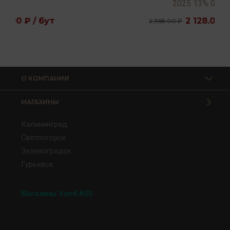
2025 13% 0,75л
2 128.00 ₽ / бут
2 368.00 ₽
О КОМПАНИИ
МАГАЗИНЫ
Калининград
Светлогорск
Зеленоградск
Гурьевск
Магазины VomFASS