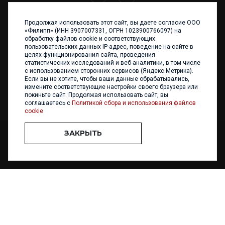
Продолжая использовать этот сайт, вы даете согласие ООО
+7 (4012) 960 898
«Филипп» (ИНН 3907007331, ОГРН 1023900766097) на
обработку файлов cookie и соответствующих
236017 Калининград,
пользовательских данных IP-адрес, поведение на сайте в
ул. Каштановая аллея, 47
целях функционирования сайта, проведения
Телефон: +7 4012 960 898,
статистических исследований и веб-аналитики, в том числе
+7 4012 960 856
с использованием сторонних сервисов (Яндекс.Метрика).
Если вы не хотите, чтобы ваши данные обрабатывались,
Написать нам
измените соответствующие настройки своего браузера или
покиньте сайт. Продолжая использовать сайт, вы
соглашаетесь с
Политикой сбора и использования файлов
cookie
ЗАКРЫТЬ
ООО «ФИЛИПП» © 2013 - 2026. Все права защищены
Разработка и
поддержка