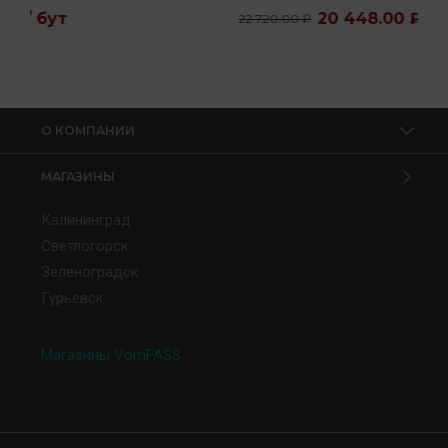
20 448.00 ₽ / бут
22 720.00 ₽
О КОМПАНИИ
МАГАЗИНЫ
Калининград
Светлогорск
Зеленоградск
Гурьевск
Магазины VomFASS