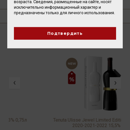
ТЕХНОЛОГИЯ
возраста. Сведения, размещенные на сайте, носят
исключительно информационный характер и
предназначены только для личного использования.
ГДЕ КУПИТЬ?
Подтвердить
ВАМ ТАКЖЕ ПОНРАВИТСЯ
Tenuta Ulisse Jewel Limited Edition 1st Release
T
2020-2021-2022 15,5% 0,75л