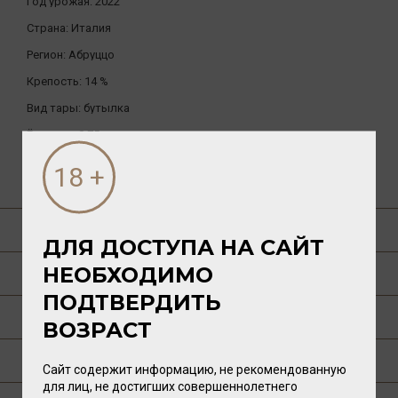
Год урожая:
2022
Страна:
Италия
Регион:
Абруццо
Крепость:
14 %
Вид тары:
бутылка
Ёмкость:
0.75л.
ДРУГИЕ ТОВАРЫ БРЕНДА
О ТОВАРЕ
ДЛЯ ДОСТУПА НА САЙТ
НЕОБХОДИМО
ГАСТРОНОМИЯ
ПОДТВЕРДИТЬ
О РЕГИОНЕ
ВОЗРАСТ
О ПРОИЗВОДИТЕЛЕ
Сайт содержит информацию, не рекомендованную
для лиц, не достигших совершеннолетнего