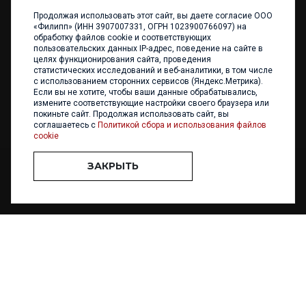
Продолжая использовать этот сайт, вы даете согласие ООО
+7 (4012) 960 898
«Филипп» (ИНН 3907007331, ОГРН 1023900766097) на
обработку файлов cookie и соответствующих
236017 Калининград,
пользовательских данных IP-адрес, поведение на сайте в
ул. Каштановая аллея, 47
целях функционирования сайта, проведения
Телефон: +7 4012 960 898,
статистических исследований и веб-аналитики, в том числе
+7 4012 960 856
с использованием сторонних сервисов (Яндекс.Метрика).
Если вы не хотите, чтобы ваши данные обрабатывались,
Написать нам
измените соответствующие настройки своего браузера или
покиньте сайт. Продолжая использовать сайт, вы
соглашаетесь с
Политикой сбора и использования файлов
cookie
ЗАКРЫТЬ
ООО «ФИЛИПП» © 2013 - 2026. Все права защищены
Разработка и
поддержка